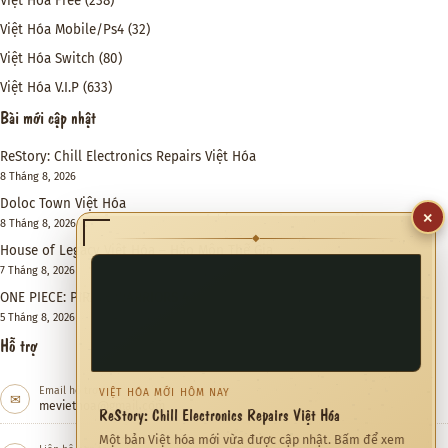
Việt Hóa Free
(238)
Việt Hóa Mobile/Ps4
(32)
Việt Hóa Switch
(80)
Việt Hóa V.I.P
(633)
Bài mới cập nhật
ReStory: Chill Electronics Repairs Việt Hóa
8 Tháng 8, 2026
Doloc Town Việt Hóa
×
8 Tháng 8, 2026
◆
House of Legacy Việt Hóa – Hào Môn Thế Gia
7 Tháng 8, 2026
ONE PIECE: PIRATE WARRIORS 4 Việt Hóa
5 Tháng 8, 2026
Hỗ trợ
Email hỗ trợ
VIỆT HÓA MỚI HÔM NAY
✉
meviethoa@gmail.com
ReStory: Chill Electronics Repairs Việt Hóa
Một bản Việt hóa mới vừa được cập nhật. Bấm để xem