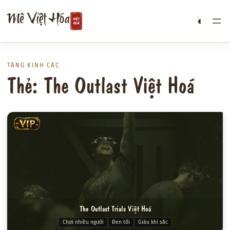
Chuyển
Mê Việt Hóa
◐
đến
phần
nội
dung
TÀNG KINH CÁC
Thẻ: The Outlast Việt Hoá
VIP
The Outlast Trials Việt Hoá
Chơi nhiều người
Đen tối
Giàu khí sắc