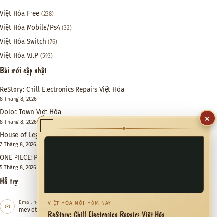
Việt Hóa Free
(238)
Việt Hóa Mobile/Ps4
(32)
Việt Hóa Switch
(76)
Việt Hóa V.I.P
(593)
Bài mới cập nhật
ReStory: Chill Electronics Repairs Việt Hóa
8 Tháng 8, 2026
Doloc Town Việt Hóa
×
8 Tháng 8, 2026
◆
House of Legacy Việt Hóa – Hào Môn Thế Gia
7 Tháng 8, 2026
ONE PIECE: PIRATE WARRIORS 4 Việt Hóa
5 Tháng 8, 2026
Hỗ trợ
Email hỗ trợ
VIỆT HÓA MỚI HÔM NAY
✉
meviethoa@gmail.com
ReStory: Chill Electronics Repairs Việt Hóa