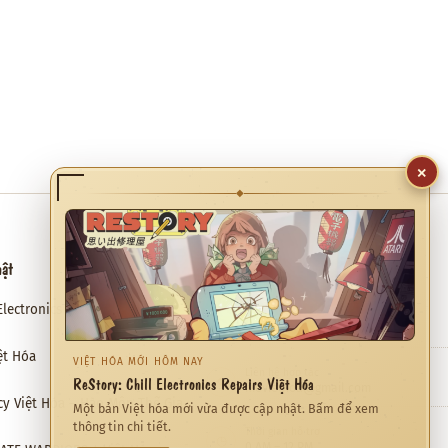
×
◆
hật
Hỗ trợ
Electronics Repairs Việt Hóa
Email hỗ trợ
✉
meviethoa@gmail.com
ệt Hóa
VIỆT HÓA MỚI HÔM NAY
Liên hệ hợp tác
ReStory: Chill Electronics Repairs Việt Hóa
❖
meviethoa@gmail.com
cy Việt Hóa – Hào Môn Thế Gia
Một bản Việt hóa mới vừa được cập nhật. Bấm để xem
thông tin chi tiết.
Thời gian hỗ trợ
◷
0 AM – 12 PM