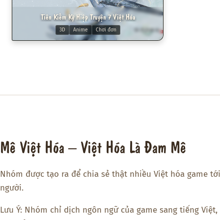
Tiên Kiếm Kỳ Hiệp Truyện 7 Việt Hóa
3D
Anime
Chơi đơn
Mê Việt Hóa – Việt Hóa Là Đam Mê
Nhóm được tạo ra để chia sẻ thật nhiều Việt hóa game tớ
người.
Lưu Ý: Nhóm chỉ dịch ngôn ngữ của game sang tiếng Việt,