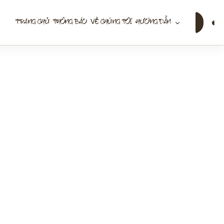
Tìm
◐
TRANG CHỦ
THÔNG BÁO
VỀ CHÚNG TÔI
HƯỚNG DẪN
kiếm