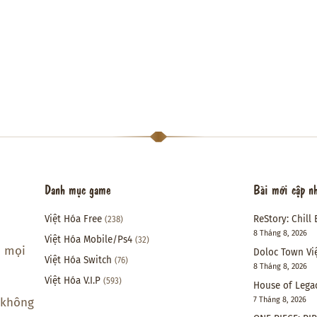
Danh mục game
Bài mới cập n
Việt Hóa Free
ReStory: Chill 
(238)
8 Tháng 8, 2026
Việt Hóa Mobile/Ps4
(32)
i mọi
Doloc Town Vi
Việt Hóa Switch
(76)
8 Tháng 8, 2026
Việt Hóa V.I.P
(593)
House of Lega
7 Tháng 8, 2026
 không