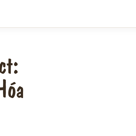
ct:
Hóa