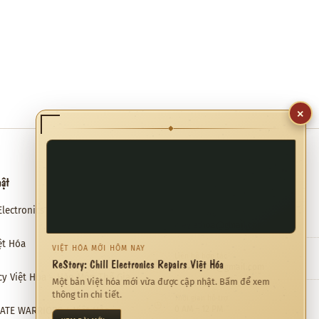
×
◆
hật
Hỗ trợ
Electronics Repairs Việt Hóa
Email hỗ trợ
✉
meviethoa@gmail.com
ệt Hóa
VIỆT HÓA MỚI HÔM NAY
Liên hệ hợp tác
❖
ReStory: Chill Electronics Repairs Việt Hóa
meviethoa@gmail.com
cy Việt Hóa – Hào Môn Thế Gia
Một bản Việt hóa mới vừa được cập nhật. Bấm để xem
thông tin chi tiết.
Thời gian hỗ trợ
◷
0 AM – 12 PM
RATE WARRIORS 4 Việt Hóa