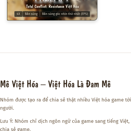
Total Conflict: Resistance Việt Hóa
4X
Bắn súng
Bắn súng góc nhìn thứ nhất (FPS)
Mê Việt Hóa – Việt Hóa Là Đam Mê
Nhóm được tạo ra để chia sẻ thật nhiều Việt hóa game tớ
người.
Lưu Ý: Nhóm chỉ dịch ngôn ngữ của game sang tiếng Việt,
chia sẻ game.