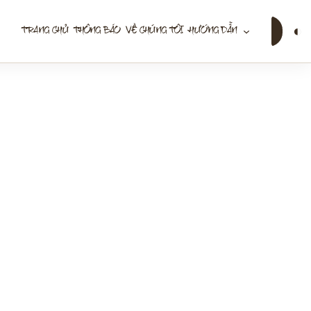
Tìm
◐
TRANG CHỦ
THÔNG BÁO
VỀ CHÚNG TÔI
HƯỚNG DẪN
kiếm