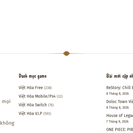
Danh mục game
Bài mới cập n
Việt Hóa Free
ReStory: Chill 
(238)
8 Tháng 8, 2026
Việt Hóa Mobile/Ps4
(32)
i mọi
Doloc Town Vi
Việt Hóa Switch
(76)
8 Tháng 8, 2026
Việt Hóa V.I.P
(593)
House of Lega
7 Tháng 8, 2026
 không
ONE PIECE: PI