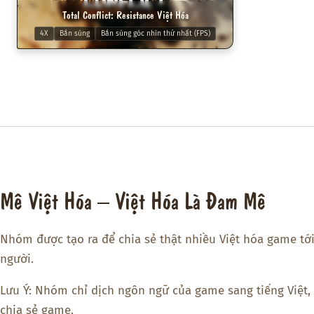
Total Conflict: Resistance Việt Hóa
4X
Bắn súng
Bắn súng góc nhìn thứ nhất (FPS)
Mê Việt Hóa – Việt Hóa Là Đam Mê
Nhóm được tạo ra để chia sẻ thật nhiều Việt hóa game tớ
người.
Lưu Ý: Nhóm chỉ dịch ngôn ngữ của game sang tiếng Việt,
chia sẻ game.