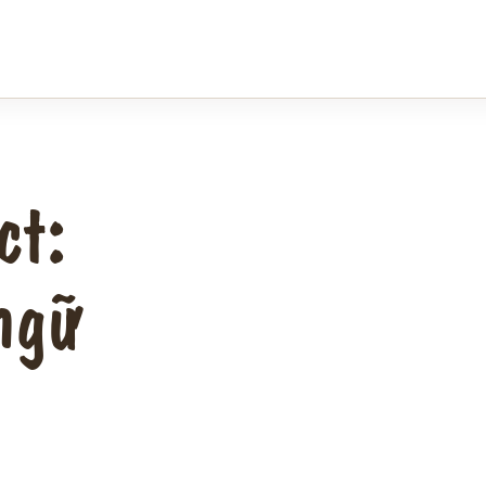
ct:
ngữ