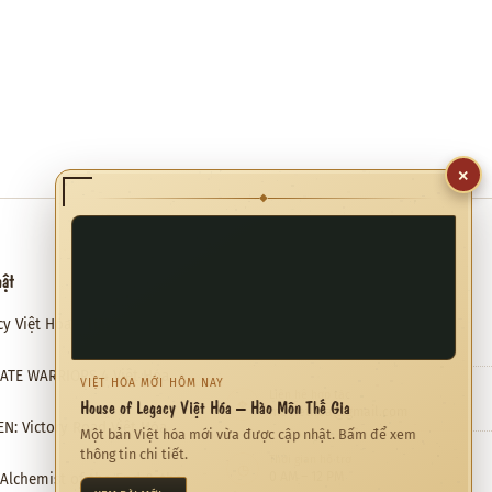
×
◆
hật
Hỗ trợ
cy Việt Hóa – Hào Môn Thế Gia
Email hỗ trợ
✉
meviethoa@gmail.com
RATE WARRIORS 4 Việt Hóa
VIỆT HÓA MỚI HÔM NAY
Liên hệ hợp tác
❖
House of Legacy Việt Hóa – Hào Môn Thế Gia
meviethoa@gmail.com
N: Victory Road Việt Hóa
Một bản Việt hóa mới vừa được cập nhật. Bấm để xem
thông tin chi tiết.
Thời gian hỗ trợ
◷
0 AM – 12 PM
: Alchemist of the End & the