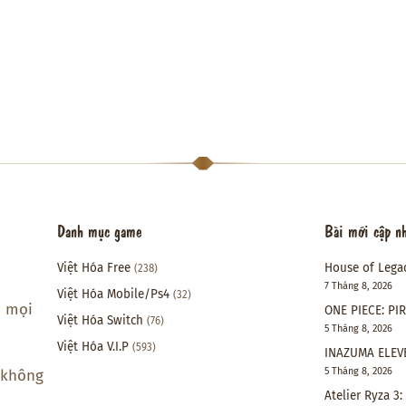
Danh mục game
Bài mới cập n
Việt Hóa Free
House of Lega
(238)
7 Tháng 8, 2026
Việt Hóa Mobile/Ps4
(32)
i mọi
ONE PIECE: PI
Việt Hóa Switch
(76)
5 Tháng 8, 2026
Việt Hóa V.I.P
(593)
INAZUMA ELEVE
5 Tháng 8, 2026
 không
Atelier Ryza 3