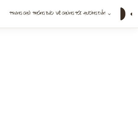
Tìm
◐
TRANG CHỦ
THÔNG BÁO
VỀ CHÚNG TÔI
HƯỚNG DẪN
kiếm