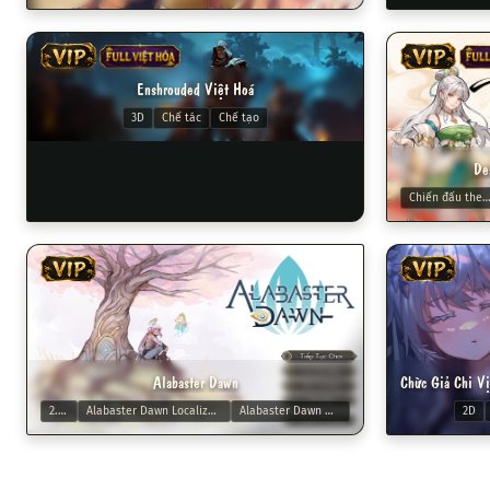
VIP
FULL VIỆT HÓA
VIP
FULL
Enshrouded Việt Hoá
3D
Chế tác
Chế tạo
De
Chiến đấu theo l
VIP
VIP
Alabaster Dawn
2.5D
Alabaster Dawn Localization
Alabaster Dawn Mods
2D