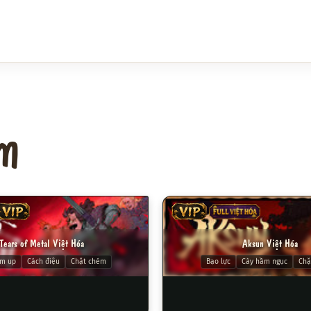
ớm
P
VIP
FULL VIỆT HÓA
Tears of Metal Việt Hóa
Aksun Việt Hóa
em up
Cách điệu
Chặt chém
Bạo lực
Cày hầm ngục
Chặ