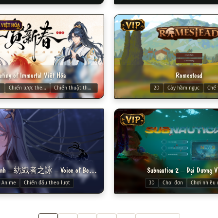
 VIỆT HÓA
VIP
stiny of Immortal Việt Hóa
Romestead
ượt
Chiến lược theo lượt
Chiến thuật theo lượt
2D
Cày hầm ngục
Chế 
VIP
Chức Giả Chi Vịnh – 紡織者之詠 – Voice of Belldona
Subnautica 2 – Đại Dương V
Anime
Chiến đấu theo lượt
3D
Chơi đơn
Chơi nhiều 