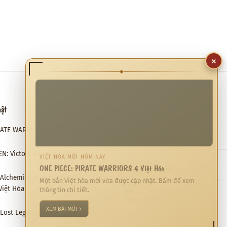
×
◆
hật
Hỗ trợ
RATE WARRIORS 4 Việt Hóa
Email hỗ trợ
✉
meviethoa@gmail.com
N: Victory Road Việt Hóa
VIỆT HÓA MỚI HÔM NAY
Liên hệ hợp tác
❖
ONE PIECE: PIRATE WARRIORS 4 Việt Hóa
meviethoa@gmail.com
: Alchemist of the End & the
Một bản Việt hóa mới vừa được cập nhật. Bấm để xem
Việt Hóa
thông tin chi tiết.
Thời gian hỗ trợ
◷
0 AM – 12 PM
XEM BÀI MỚI
→
: Lost Legends & the Secret Fairy