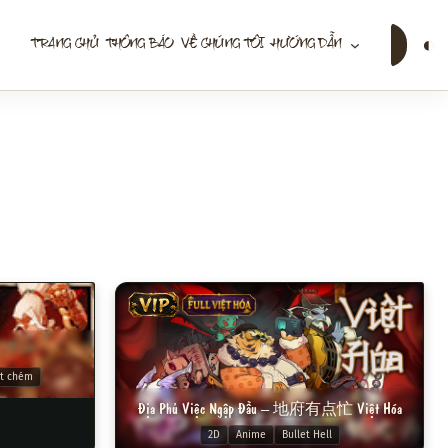
Tìm
◐
TRANG CHỦ
THÔNG BÁO
VỀ CHÚNG TÔI
HƯỚNG DẪN
kiếm
VIP
FULL VIỆT HÓA
t chém
Địa Phủ Việc Ngập Đầu – 地府有点忙 Việt Hóa
2D
Anime
Bullet Hell