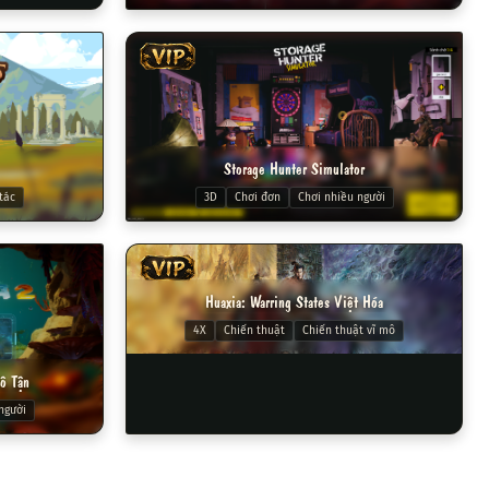
VIP
Storage Hunter Simulator
tác
3D
Chơi đơn
Chơi nhiều người
VIP
Huaxia: Warring States Việt Hóa
4X
Chiến thuật
Chiến thuật vĩ mô
ô Tận
người