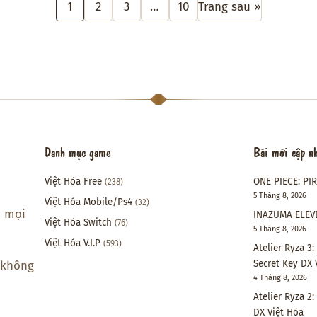
1
2
3
…
10
Trang sau »
Danh mục game
Bài mới cập n
Việt Hóa Free
ONE PIECE: PI
(238)
5 Tháng 8, 2026
Việt Hóa Mobile/Ps4
(32)
i mọi
INAZUMA ELEVE
Việt Hóa Switch
(76)
5 Tháng 8, 2026
Việt Hóa V.I.P
(593)
Atelier Ryza 3
Secret Key DX 
 không
4 Tháng 8, 2026
Atelier Ryza 2
DX Việt Hóa