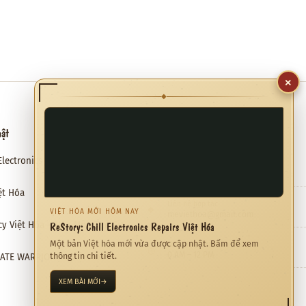
×
◆
hật
Hỗ trợ
Electronics Repairs Việt Hóa
Email hỗ trợ
✉
meviethoa@gmail.com
ệt Hóa
Liên hệ hợp tác
❖
VIỆT HÓA MỚI HÔM NAY
meviethoa@gmail.com
ReStory: Chill Electronics Repairs Việt Hóa
cy Việt Hóa – Hào Môn Thế Gia
Một bản Việt hóa mới vừa được cập nhật. Bấm để xem
Thời gian hỗ trợ
◷
0 AM – 12 PM
thông tin chi tiết.
RATE WARRIORS 4 Việt Hóa
XEM BÀI MỚI
→