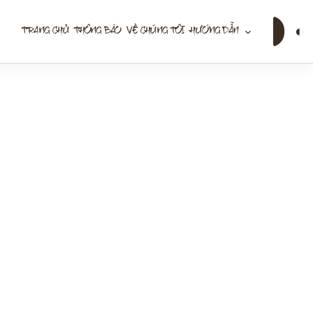
Tìm
◐
TRANG CHỦ
THÔNG BÁO
VỀ CHÚNG TÔI
HƯỚNG DẪN
kiếm