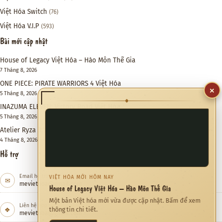
Việt Hóa Switch
(76)
Việt Hóa V.I.P
(593)
Bài mới cập nhật
House of Legacy Việt Hóa – Hào Môn Thế Gia
7 Tháng 8, 2026
ONE PIECE: PIRATE WARRIORS 4 Việt Hóa
×
5 Tháng 8, 2026
◆
INAZUMA ELEVEN: Victory Road Việt Hóa
5 Tháng 8, 2026
Atelier Ryza 3: Alchemist of the End & the Secret Key DX Việt Hóa
4 Tháng 8, 2026
Hỗ trợ
Email hỗ trợ
VIỆT HÓA MỚI HÔM NAY
✉
meviethoa@gmail.com
House of Legacy Việt Hóa – Hào Môn Thế Gia
Một bản Việt hóa mới vừa được cập nhật. Bấm để xem
Liên hệ hợp tác
❖
thông tin chi tiết.
meviethoa@gmail.com