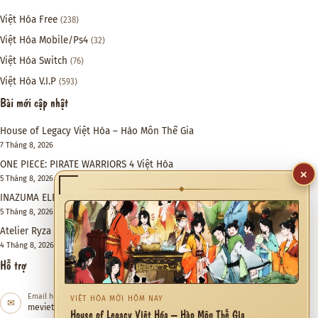
Việt Hóa Free
(238)
Việt Hóa Mobile/Ps4
(32)
Việt Hóa Switch
(76)
Việt Hóa V.I.P
(593)
Bài mới cập nhật
House of Legacy Việt Hóa – Hào Môn Thế Gia
7 Tháng 8, 2026
ONE PIECE: PIRATE WARRIORS 4 Việt Hóa
×
5 Tháng 8, 2026
◆
INAZUMA ELEVEN: Victory Road Việt Hóa
5 Tháng 8, 2026
Atelier Ryza 3: Alchemist of the End & the Secret Key DX Việt Hóa
4 Tháng 8, 2026
Hỗ trợ
Email hỗ trợ
VIỆT HÓA MỚI HÔM NAY
✉
meviethoa@gmail.com
House of Legacy Việt Hóa – Hào Môn Thế Gia