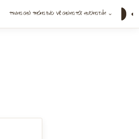
Tìm
◐
TRANG CHỦ
THÔNG BÁO
VỀ CHÚNG TÔI
HƯỚNG DẪN
kiếm