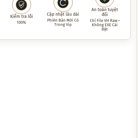
An toàn tuyệt
Cập nhật lâu dài
đối
Kiểm tra lỗi
Phiên Bản Mới Có
Chỉ File VH Raw •
100%
Trong Vip
Không EXE Cài
Đặt