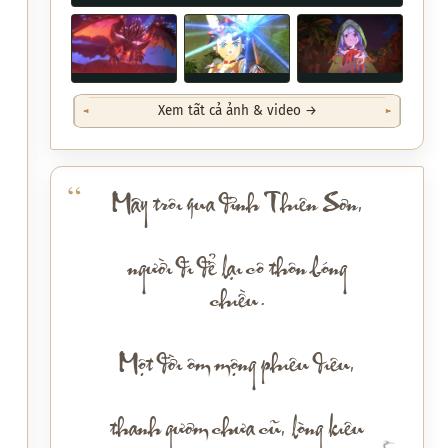
Xem tất cả ảnh & video →
Mây trôi qua đỉnh Thiên Sơn,
người đi để lại cô thôn bóng
chiều.
Một đời ôm mộng phiêu diêu,
thanh gươm chưa cũ, lòng kiêu