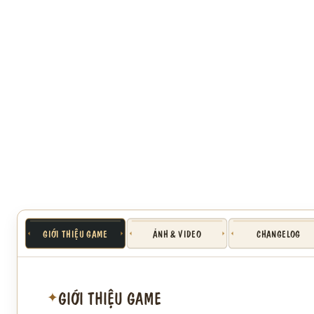
GIỚI THIỆU GAME
ẢNH & VIDEO
CHANGELOG
GIỚI THIỆU GAME
✦