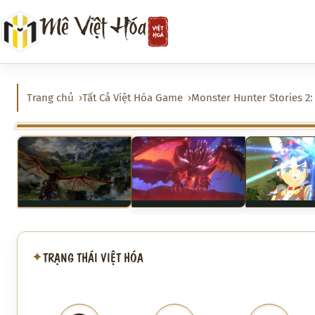
Chuyển
Mê Việt Hóa
đến
phần
nội
dung
Trang chủ
Tất Cả Việt Hóa Game
Monster Hunter Stories 2:
‹
TRẠNG THÁI VIỆT HÓA
✦