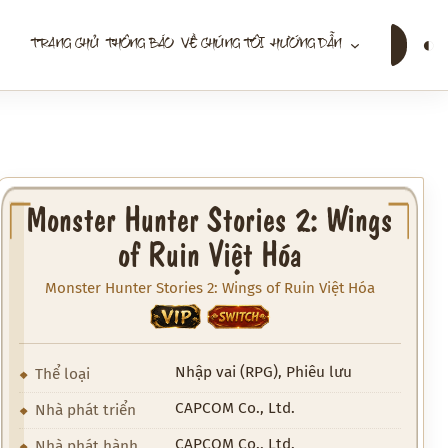
Tìm
◐
TRANG CHỦ
THÔNG BÁO
VỀ CHÚNG TÔI
HƯỚNG DẪN
kiếm
Monster Hunter Stories 2: Wings
of Ruin Việt Hóa
Monster Hunter Stories 2: Wings of Ruin Việt Hóa
VIP
SWITCH
Nhập vai (RPG), Phiêu lưu
Thể loại
CAPCOM Co., Ltd.
Nhà phát triển
CAPCOM Co., Ltd.
Nhà phát hành