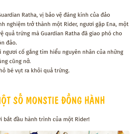
Guardian Ratha, vị bảo vệ đáng kính của đảo
inh nghiệm trở thành một Rider, ngươi gặp Ena, một
 vệ quả trứng mà Guardian Ratha đã giao phó cho
òn đảo.
hi ngươi cố gắng tìm hiểu nguyên nhân của những
ùng cũng nở.
ỏ bé vụt ra khỏi quả trứng.
MỘT SỐ MONSTIE ĐỒNG HÀNH
ơi bắt đầu hành trình của một Rider!