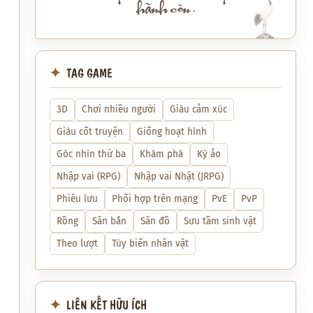
hãnh còn.
TAG GAME
3D
Chơi nhiều người
Giàu cảm xúc
Giàu cốt truyện
Giống hoạt hình
Góc nhìn thứ ba
Khám phá
Kỳ ảo
Nhập vai (RPG)
Nhập vai Nhật (JRPG)
Phiêu lưu
Phối hợp trên mạng
PvE
PvP
Rồng
Săn bắn
Săn đồ
Sưu tầm sinh vật
Theo lượt
Tùy biến nhân vật
LIÊN KẾT HỮU ÍCH