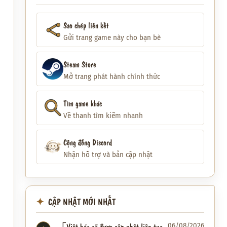
Sao chép liên kết
Gửi trang game này cho bạn bè
Steam Store
Mở trang phát hành chính thức
Tìm game khác
Về thanh tìm kiếm nhanh
Cộng đồng Discord
Nhận hỗ trợ và bản cập nhật
CẬP NHẬT MỚI NHẤT
「Việt hóa sẽ được cập nhật liên tục
06/08/2026