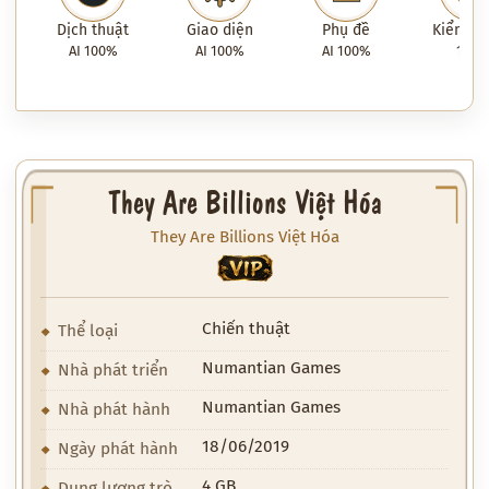
Dịch thuật
Giao diện
Phụ đề
Kiểm tra
AI 100%
AI 100%
AI 100%
100
They Are Billions Việt Hóa
They Are Billions Việt Hóa
VIP
Chiến thuật
Thể loại
Numantian Games
Nhà phát triển
Numantian Games
Nhà phát hành
18/06/2019
Ngày phát hành
4 GB
Dung lượng trò