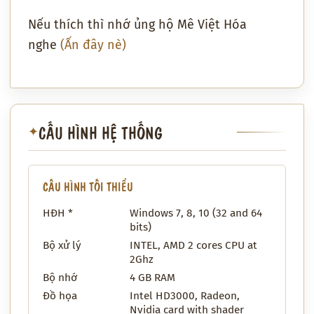
Nếu thích thì nhớ ủng hộ Mê Việt Hóa
nghe
(Ấn đây nè)
CẤU HÌNH HỆ THỐNG
✦
CẤU HÌNH TỐI THIỂU
HĐH *
Windows 7, 8, 10 (32 and 64
bits)
Bộ xử lý
INTEL, AMD 2 cores CPU at
2Ghz
Bộ nhớ
4 GB RAM
Đồ họa
Intel HD3000, Radeon,
Nvidia card with shader