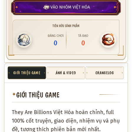
VÀO NHÓM VIỆT HÓA
TIÊN HỮU BÌNH PHẨM
ĐÁNG CHƠI
TÀ ĐẠO
0
0
GIỚI THIỆU GAME
ẢNH & VIDEO
CHANGELOG
GIỚI THIỆU GAME
✦
They Are Billions Việt Hóa hoàn chỉnh, full
100% cốt truyện, giao diện, nhiệm vụ và phụ
đề, tương thích phiên bản mới nhất.