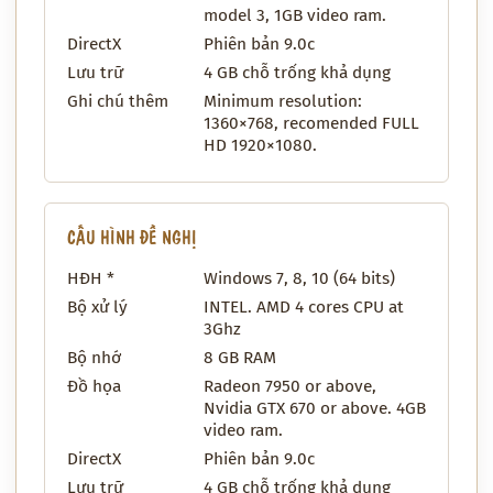
model 3, 1GB video ram.
DirectX
Phiên bản 9.0c
Lưu trữ
4 GB chỗ trống khả dụng
Ghi chú thêm
Minimum resolution:
1360×768, recomended FULL
HD 1920×1080.
CẤU HÌNH ĐỀ NGHỊ
HĐH *
Windows 7, 8, 10 (64 bits)
Bộ xử lý
INTEL. AMD 4 cores CPU at
3Ghz
Bộ nhớ
8 GB RAM
Đồ họa
Radeon 7950 or above,
Nvidia GTX 670 or above. 4GB
video ram.
DirectX
Phiên bản 9.0c
Lưu trữ
4 GB chỗ trống khả dụng