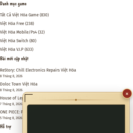
Danh mục game
Tất Cả Việt Hóa Game
(830)
Việt Hóa Free
(238)
Việt Hóa Mobile/Ps4
(32)
Việt Hóa Switch
(80)
Việt Hóa V.I.P
(633)
Bài mới cập nhật
ReStory: Chill Electronics Repairs Việt Hóa
8 Tháng 8, 2026
Doloc Town Việt Hóa
8 Tháng 8, 2026
×
House of Legacy Việt Hóa – Hào Môn Thế Gia
◆
7 Tháng 8, 2026
ONE PIECE: PIRATE WARRIORS 4 Việt Hóa
5 Tháng 8, 2026
Hỗ trợ