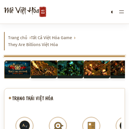
Chuyển
Mê Việt Hóa
◐
đến
phần
nội
dung
Trang chủ
Tất Cả Việt Hóa Game
They Are Billions Việt Hóa
‹
›
TRẠNG THÁI VIỆT HÓA
✦