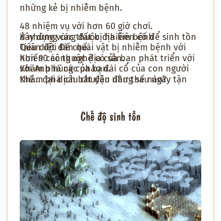
những kẻ bị nhiễm bệnh.
48 nhiệm vụ với hơn 60 giờ chơi.
Xây dựng các thuộc địa kiên cố để sinh tồn ở những vùng đất bị nhiễm bệnh
Tiêu diệt đàn quái vật bị nhiễm bệnh với Quân đội Đế chế.
Khiến các thuộc địa của bạn phát triển với hơn 90 công nghệ có sẵn.
Khám phá các pháo đài cổ của con người với Anh hùng của bạn.
Khám phá câu chuyện đằng sau ngày tận thế… đại dịch bắt đầu như thế nào?
Chế độ sinh tồn