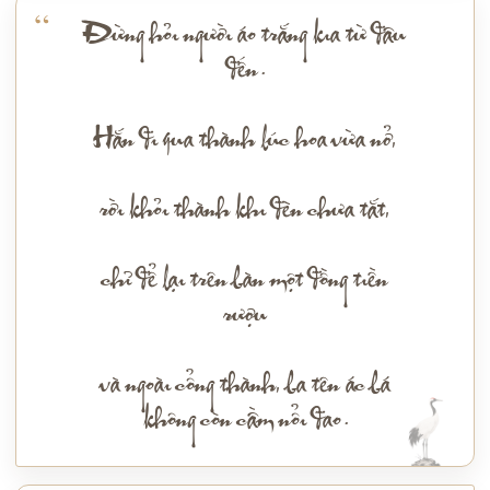
Đừng hỏi người áo trắng kia từ đâu
đến.
Hắn đi qua thành lúc hoa vừa nở,
rời khỏi thành khi đèn chưa tắt,
chỉ để lại trên bàn một đồng tiền
rượu
và ngoài cổng thành, ba tên ác bá
không còn cầm nổi đao.