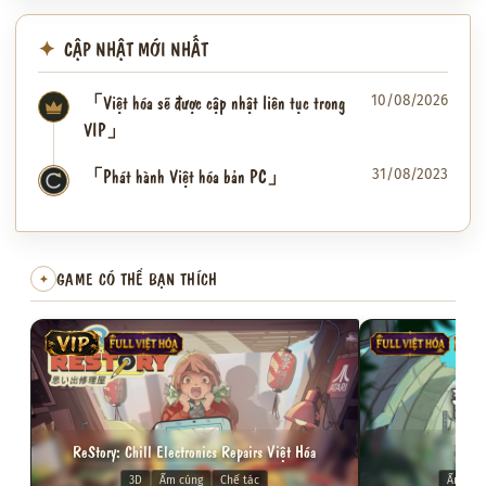
CẬP NHẬT MỚI NHẤT
「Việt hóa sẽ được cập nhật liên tục trong
10/08/2026
VIP」
「Phát hành Việt hóa bản PC」
31/08/2023
✦
GAME CÓ THỂ BẠN THÍCH
✦
VIP
FULL VIỆT HÓA
FULL VIỆT HÓA
VIP
ReStory: Chill Electronics Repairs Việt Hóa
Dol
3D
Ấm cúng
Chế tác
Ấm cún