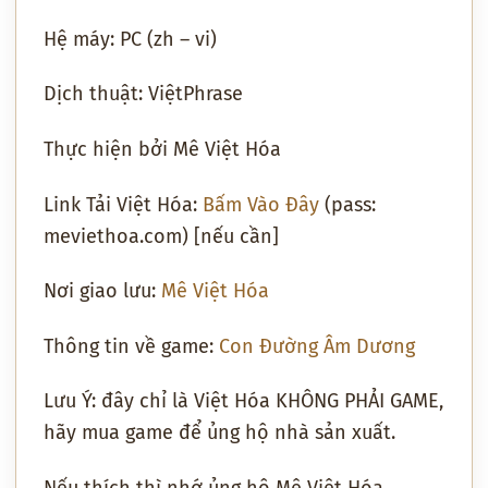
Hệ máy: PC (zh – vi)
Dịch thuật: ViệtPhrase
Thực hiện bởi Mê Việt Hóa
Link Tải Việt Hóa:
Bấm Vào Đây
(pass:
meviethoa.com) [nếu cần]
Nơi giao lưu:
Mê Việt Hóa
Thông tin về game:
Con Đường Âm Dương
Lưu Ý: đây chỉ là Việt Hóa KHÔNG PHẢI GAME,
hãy mua game để ủng hộ nhà sản xuất.
Nếu thích thì nhớ ủng hộ Mê Việt Hóa