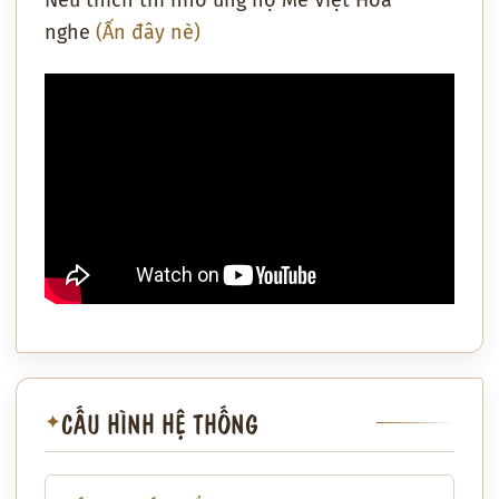
nghe
(Ấn đây nè)
CẤU HÌNH HỆ THỐNG
✦