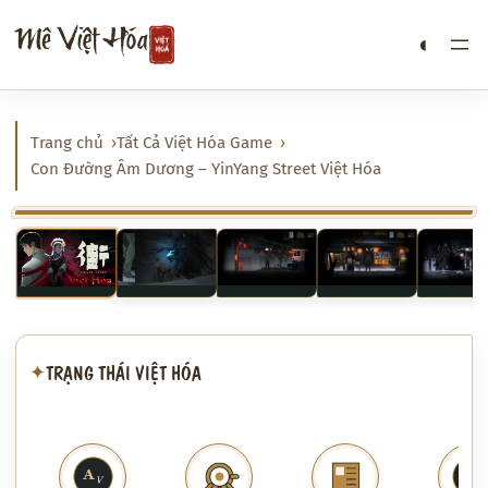
Chuyển
Mê Việt Hóa
◐
đến
phần
nội
dung
Trang chủ
Tất Cả Việt Hóa Game
Con Đường Âm Dương – YinYang Street Việt Hóa
‹
›
TRẠNG THÁI VIỆT HÓA
✦