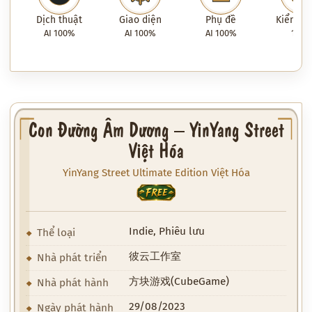
Dịch thuật
Giao diện
Phụ đề
Kiểm tra
AI 100%
AI 100%
AI 100%
100
Con Đường Âm Dương – YinYang Street
Việt Hóa
YinYang Street Ultimate Edition Việt Hóa
FREE
Indie, Phiêu lưu
Thể loại
彼云工作室
Nhà phát triển
方块游戏(CubeGame)
Nhà phát hành
29/08/2023
Ngày phát hành