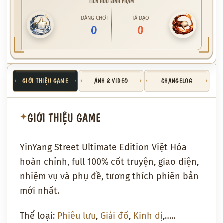
TIÊN HỮU BÌNH PHẨM
ĐÁNG CHƠI
TÀ ĐẠO
0
0
GIỚI THIỆU GAME
ẢNH & VIDEO
CHANGELOG
GIỚI THIỆU GAME
✦
YinYang Street Ultimate Edition Việt Hóa
hoàn chỉnh, full 100% cốt truyện, giao diện,
nhiệm vụ và phụ đề, tương thích phiên bản
mới nhất.
Thể loại:
Phiêu lưu
,
Giải đố
,
Kinh dị
,…..