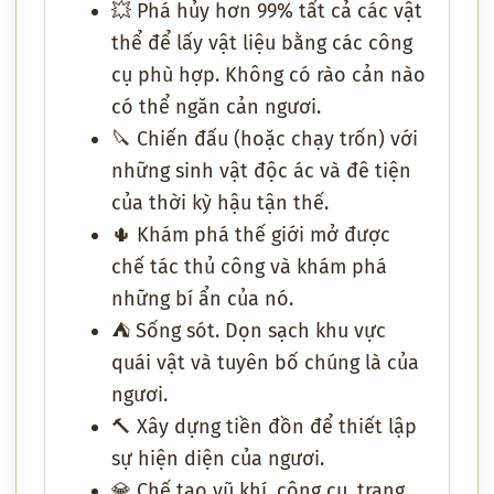
💥 Phá hủy hơn 99% tất cả các vật
thể để lấy vật liệu bằng các công
cụ phù hợp. Không có rào cản nào
có thể ngăn cản ngươi.
🔪 Chiến đấu (hoặc chạy trốn) với
những sinh vật độc ác và đê tiện
của thời kỳ hậu tận thế.
🌵 Khám phá thế giới mở được
chế tác thủ công và khám phá
những bí ẩn của nó.
⛺ Sống sót. Dọn sạch khu vực
quái vật và tuyên bố chúng là của
ngươi.
🔨 Xây dựng tiền đồn để thiết lập
sự hiện diện của ngươi.
💎 Chế tạo vũ khí, công cụ, trang