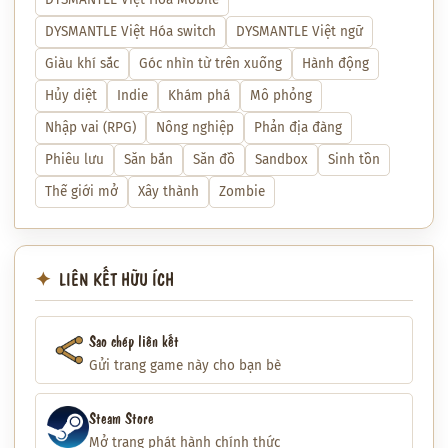
DYSMANTLE Việt Hóa switch
DYSMANTLE Việt ngữ
Giàu khí sắc
Góc nhìn từ trên xuống
Hành động
Hủy diệt
Indie
Khám phá
Mô phỏng
Nhập vai (RPG)
Nông nghiệp
Phản địa đàng
Phiêu lưu
Săn bắn
Săn đồ
Sandbox
Sinh tồn
Thế giới mở
Xây thành
Zombie
LIÊN KẾT HỮU ÍCH
Sao chép liên kết
Gửi trang game này cho bạn bè
Steam Store
Mở trang phát hành chính thức