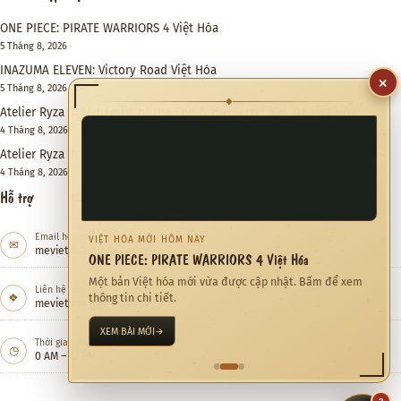
ONE PIECE: PIRATE WARRIORS 4 Việt Hóa
5 Tháng 8, 2026
INAZUMA ELEVEN: Victory Road Việt Hóa
5 Tháng 8, 2026
×
Atelier Ryza 3: Alchemist of the End & the Secret Key DX Việt Hóa
◆
4 Tháng 8, 2026
Atelier Ryza 2: Lost Legends & the Secret Fairy DX Việt Hóa
4 Tháng 8, 2026
Hỗ trợ
Email hỗ trợ
✉
meviethoa@gmail.com
CỘNG ĐỒNG ĐANG QUAN TÂM
Quỷ Cốc Bát Hoang Việt Hóa
Liên hệ hợp tác
❖
Việt hóa Game đang được xem nhiều trong tháng này.
meviethoa@gmail.com
KHÁM PHÁ NGAY
→
Thời gian hỗ trợ
◷
0 AM – 12 PM