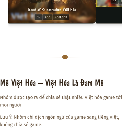
4X
Chiến 
Beast of Reincarnation Việt Hóa
3D
Chó
Chơi đơn
Mê Việt Hóa – Việt Hóa Là Đam Mê
Nhóm được tạo ra để chia sẻ thật nhiều Việt hóa game tới
mọi người.
Lưu Ý: Nhóm chỉ dịch ngôn ngữ của game sang tiếng Việt,
không chia sẻ game.