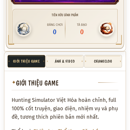
TIÊN HỮU BÌNH PHẨM
ĐÁNG CHƠI
TÀ ĐẠO
0
0
GIỚI THIỆU GAME
ẢNH & VIDEO
CHANGELOG
GIỚI THIỆU GAME
✦
Hunting Simulator Việt Hóa hoàn chỉnh, full
100% cốt truyện, giao diện, nhiệm vụ và phụ
đề, tương thích phiên bản mới nhất.