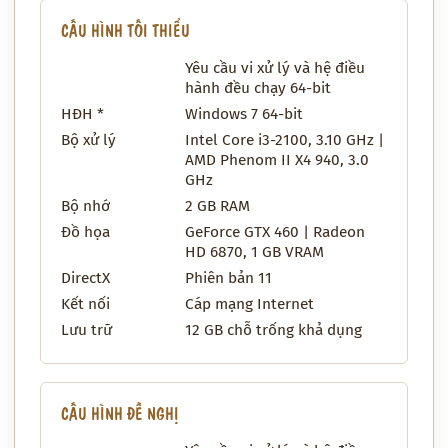
CẤU HÌNH TỐI THIỂU
Yêu cầu vi xử lý và hệ điều
hành đều chạy 64-bit
HĐH *
Windows 7 64-bit
Bộ xử lý
Intel Core i3-2100, 3.10 GHz |
AMD Phenom II X4 940, 3.0
GHz
Bộ nhớ
2 GB RAM
Đồ họa
GeForce GTX 460 | Radeon
HD 6870, 1 GB VRAM
DirectX
Phiên bản 11
Kết nối
Cáp mạng Internet
Lưu trữ
12 GB chỗ trống khả dụng
CẤU HÌNH ĐỀ NGHỊ