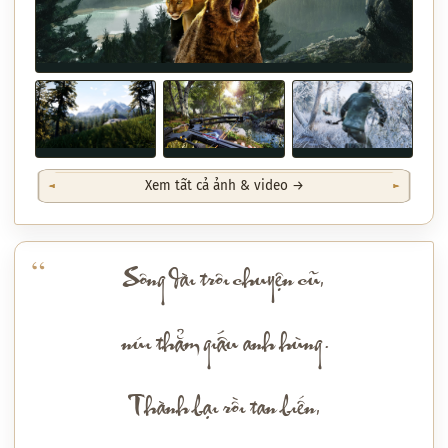
Xem tất cả ảnh & video →
Sông dài trôi chuyện cũ,
núi thẳm giấu anh hùng.
Thành bại rồi tan biến,