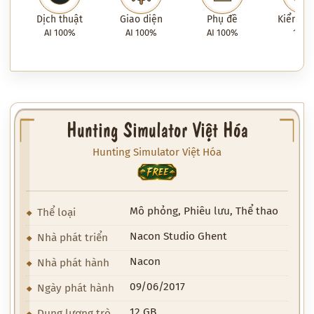
Dịch thuật
Giao diện
Phụ đề
Kiểm tra
AI 100%
AI 100%
AI 100%
100
Hunting Simulator Việt Hóa
Hunting Simulator Việt Hóa
FREE
Mô phỏng, Phiêu lưu, Thể thao
Thể loại
Nacon Studio Ghent
Nhà phát triển
Nacon
Nhà phát hành
09/06/2017
Ngày phát hành
12 GB
Dung lượng trò