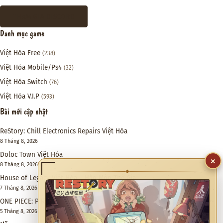
THAM GIA DISCORD
Danh mục game
Việt Hóa Free
(238)
Việt Hóa Mobile/Ps4
(32)
Việt Hóa Switch
(76)
Việt Hóa V.I.P
(593)
Bài mới cập nhật
ReStory: Chill Electronics Repairs Việt Hóa
8 Tháng 8, 2026
Doloc Town Việt Hóa
×
8 Tháng 8, 2026
◆
House of Legacy Việt Hóa – Hào Môn Thế Gia
7 Tháng 8, 2026
ONE PIECE: PIRATE WARRIORS 4 Việt Hóa
5 Tháng 8, 2026