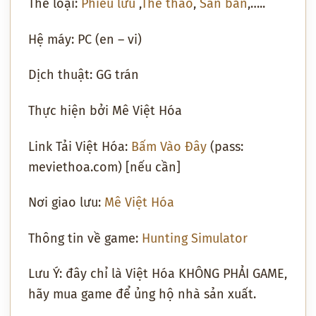
Thể loại:
Phiêu lưu
,
Thể thao
,
Săn bắn
,…..
Hệ máy: PC (en – vi)
Dịch thuật: GG trán
Thực hiện bởi Mê Việt Hóa
Link Tải Việt Hóa:
Bấm Vào Đây
(pass:
meviethoa.com) [nếu cần]
Nơi giao lưu:
Mê Việt Hóa
Thông tin về game:
Hunting Simulator
Lưu Ý: đây chỉ là Việt Hóa KHÔNG PHẢI GAME,
hãy mua game để ủng hộ nhà sản xuất.