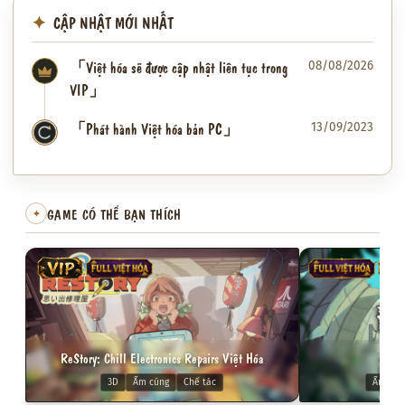
CẬP NHẬT MỚI NHẤT
「Việt hóa sẽ được cập nhật liên tục trong
08/08/2026
VIP」
「Phát hành Việt hóa bản PC」
13/09/2023
✦
GAME CÓ THỂ BẠN THÍCH
✦
VIP
FULL VIỆT HÓA
FULL VIỆT HÓA
VIP
ReStory: Chill Electronics Repairs Việt Hóa
Dol
3D
Ấm cúng
Chế tác
Ấm cún