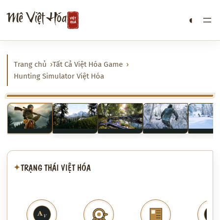
Chuyển
Mê Việt Hóa
◐
đến
phần
nội
dung
Trang chủ
Tất Cả Việt Hóa Game
Hunting Simulator Việt Hóa
‹
›
TRẠNG THÁI VIỆT HÓA
✦