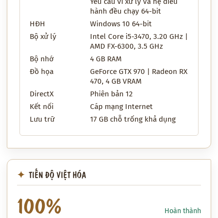
Yêu cầu vi xử lý và hệ điều
hành đều chạy 64-bit
HĐH
Windows 10 64-bit
Bộ xử lý
Intel Core i5-3470, 3.20 GHz |
AMD FX-6300, 3.5 GHz
Bộ nhớ
4 GB RAM
Đồ họa
GeForce GTX 970 | Radeon RX
470, 4 GB VRAM
DirectX
Phiên bản 12
Kết nối
Cáp mạng Internet
Lưu trữ
17 GB chỗ trống khả dụng
TIẾN ĐỘ VIỆT HÓA
100%
Hoàn thành