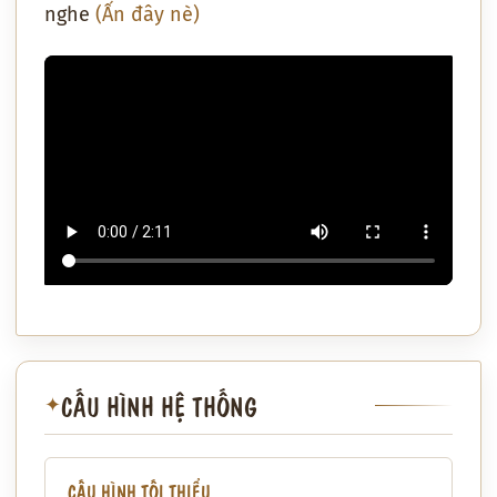
nghe
(Ấn đây nè)
CẤU HÌNH HỆ THỐNG
✦
CẤU HÌNH TỐI THIỂU