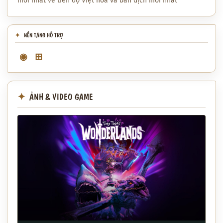
mới nhất về tiến độ Việt hóa và bản dịch mới nhất
NỀN TẢNG HỖ TRỢ
◉
⊞
ẢNH & VIDEO GAME