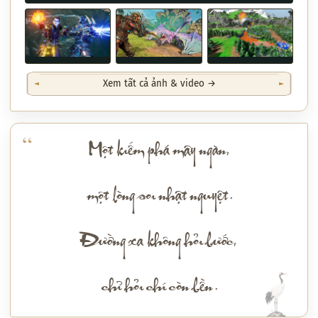
Xem tất cả ảnh & video →
Một kiếm phá mây ngàn,
một lòng soi nhật nguyệt.
Đường xa không hỏi bước,
chỉ hỏi chí còn bền.