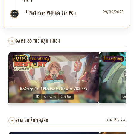
「Phát hành Việt hóa bản PC」
29/09/2023
✦
GAME CÓ THỂ BẠN THÍCH
✦
VIP
FULL VIỆT HÓA
FULL VIỆT HÓA
VIP
ReStory: Chill Electronics Repairs Việt Hóa
Dol
3D
Ấm cúng
Chế tác
Ấm cún
XEM NHIỀU THÁNG
✦
XEM TẤT CẢ
→