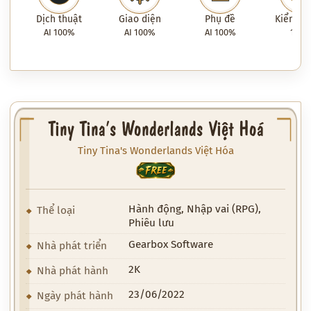
Dịch thuật
Giao diện
Phụ đề
Kiểm tra
AI 100%
AI 100%
AI 100%
100
Tiny Tina’s Wonderlands Việt Hoá
Tiny Tina's Wonderlands Việt Hóa
FREE
Hành động, Nhập vai (RPG),
Thể loại
Phiêu lưu
Gearbox Software
Nhà phát triển
2K
Nhà phát hành
23/06/2022
Ngày phát hành