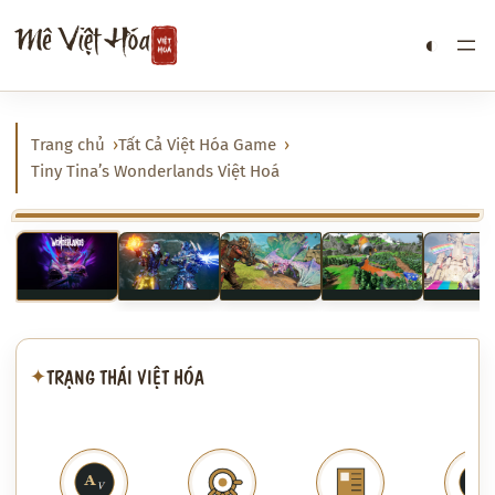
Chuyển
Mê Việt Hóa
◐
đến
phần
nội
dung
Trang chủ
Tất Cả Việt Hóa Game
Tiny Tina’s Wonderlands Việt Hoá
‹
›
TRẠNG THÁI VIỆT HÓA
✦