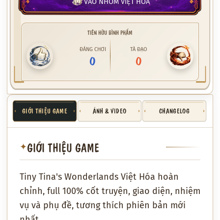
VÀO NHÓM VIỆT HÓA
TIÊN HỮU BÌNH PHẨM
ĐÁNG CHƠI
TÀ ĐẠO
0
0
GIỚI THIỆU GAME
ẢNH & VIDEO
CHANGELOG
GIỚI THIỆU GAME
✦
Tiny Tina's Wonderlands Việt Hóa hoàn
chỉnh, full 100% cốt truyện, giao diện, nhiệm
vụ và phụ đề, tương thích phiên bản mới
nhất.