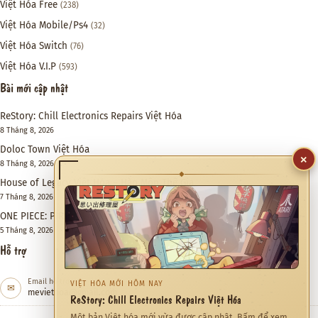
Việt Hóa Free
(238)
Việt Hóa Mobile/Ps4
(32)
Việt Hóa Switch
(76)
Việt Hóa V.I.P
(593)
Bài mới cập nhật
ReStory: Chill Electronics Repairs Việt Hóa
8 Tháng 8, 2026
Doloc Town Việt Hóa
×
8 Tháng 8, 2026
◆
House of Legacy Việt Hóa – Hào Môn Thế Gia
7 Tháng 8, 2026
ONE PIECE: PIRATE WARRIORS 4 Việt Hóa
5 Tháng 8, 2026
Hỗ trợ
Email hỗ trợ
VIỆT HÓA MỚI HÔM NAY
✉
meviethoa@gmail.com
ReStory: Chill Electronics Repairs Việt Hóa
Một bản Việt hóa mới vừa được cập nhật. Bấm để xem