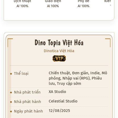
Dịch thuật
Giao diện
Phụ đề
Kiểm tra
AI 100%
AI 100%
AI 100%
100
Dino Topia Việt Hóa
Dinotica Việt Hóa
VIP
Chiến thuật, Đơn giản, Indie, Mô
Thể loại
phỏng, Nhập vai (RPG), Phiêu
lưu, Truy cập sớm
XA Studio
Nhà phát triển
Celestial Studio
Nhà phát hành
12/08/2025
Ngày phát hành