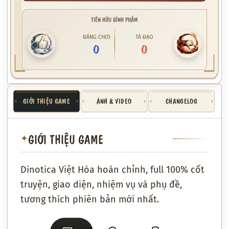
TIÊN HỮU BÌNH PHẨM
ĐÁNG CHƠI
TÀ ĐẠO
0
0
GIỚI THIỆU GAME
ẢNH & VIDEO
CHANGELOG
GIỚI THIỆU GAME
✦
Dinotica Việt Hóa hoàn chỉnh, full 100% cốt
truyện, giao diện, nhiệm vụ và phụ đề,
tương thích phiên bản mới nhất.