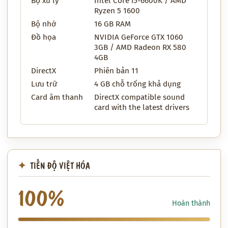
Bộ xử lý
Intel Core i5-6600K / AMD
Ryzen 5 1600
Bộ nhớ
16 GB RAM
Đồ họa
NVIDIA GeForce GTX 1060
3GB / AMD Radeon RX 580
4GB
DirectX
Phiên bản 11
Lưu trữ
4 GB chỗ trống khả dụng
Card âm thanh
DirectX compatible sound
card with the latest drivers
TIẾN ĐỘ VIỆT HÓA
100%
Hoàn thành