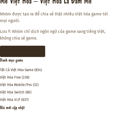
Mê Việt Hóa – Việt Hóa Là Đam Mê
Nhóm được tạo ra để chia sẻ thật nhiều Việt hóa game tới
mọi người.
Lưu Ý: Nhóm chỉ dịch ngôn ngữ của game sang tiếng Việt,
không chia sẻ game.
THAM GIA DISCORD
Danh mục game
Tất Cả Việt Hóa Game
(834)
Việt Hóa Free
(238)
Việt Hóa Mobile/Ps4
(32)
Việt Hóa Switch
(80)
Việt Hóa V.I.P
(637)
Bài mới cập nhật