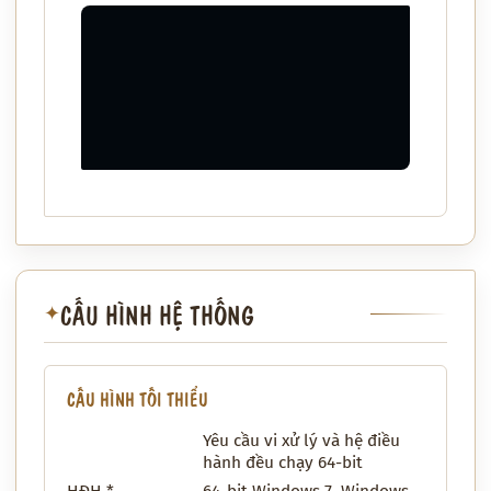
CẤU HÌNH HỆ THỐNG
✦
CẤU HÌNH TỐI THIỂU
Yêu cầu vi xử lý và hệ điều
hành đều chạy 64-bit
HĐH *
64-bit Windows 7, Windows