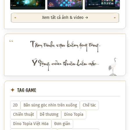
Xem tất cả ảnh & video →
Tâm tĩnh, vạn kiếm quy tông.
Ý động, cửu thiên biến sắc.
TAG GAME
2D
Bắn súng góc nhìn trên xuống
Chế tác
Chiến thuật
Dễ thương
Dino Topia
Dino Topia Việt Hóa
Đơn giản