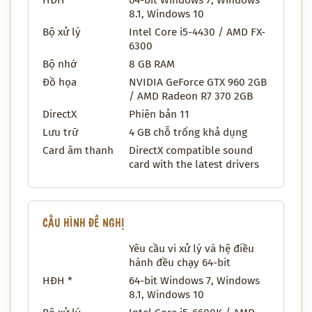
8.1, Windows 10
Bộ xử lý
Intel Core i5-4430 / AMD FX-
6300
Bộ nhớ
8 GB RAM
Đồ họa
NVIDIA GeForce GTX 960 2GB
/ AMD Radeon R7 370 2GB
DirectX
Phiên bản 11
Lưu trữ
4 GB chỗ trống khả dụng
Card âm thanh
DirectX compatible sound
card with the latest drivers
CẤU HÌNH ĐỀ NGHỊ
Yêu cầu vi xử lý và hệ điều
hành đều chạy 64-bit
HĐH *
64-bit Windows 7, Windows
8.1, Windows 10