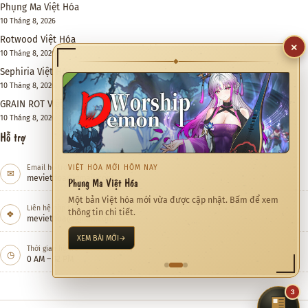
Phụng Ma Việt Hóa
10 Tháng 8, 2026
Rotwood Việt Hóa
10 Tháng 8, 2026
×
Sephiria Việt Hóa
◆
10 Tháng 8, 2026
GRAIN ROT Việt Hóa
10 Tháng 8, 2026
Hỗ trợ
Email hỗ trợ
✉
meviethoa@gmail.com
CỘNG ĐỒNG ĐANG QUAN TÂM
Quỷ Cốc Bát Hoang Việt Hóa
Liên hệ hợp tác
Việt hóa Game đang được xem nhiều trong tháng này.
❖
meviethoa@gmail.com
KHÁM PHÁ NGAY
→
Thời gian hỗ trợ
◷
0 AM – 12 PM
3