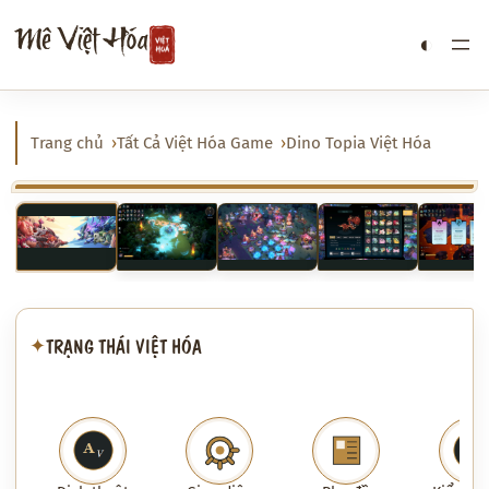
Chuyển
Mê Việt Hóa
◐
đến
phần
nội
dung
Trang chủ
Tất Cả Việt Hóa Game
Dino Topia Việt Hóa
‹
›
TRẠNG THÁI VIỆT HÓA
✦