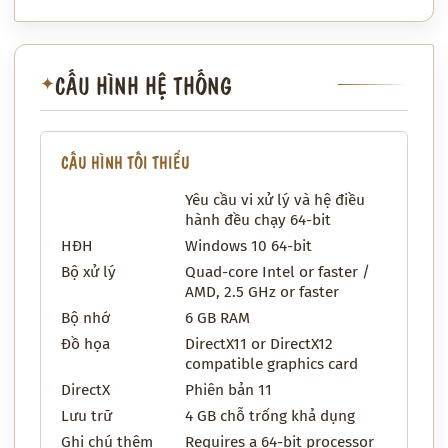
CẤU HÌNH HỆ THỐNG
✦
CẤU HÌNH TỐI THIỂU
Yêu cầu vi xử lý và hệ điều
hành đều chạy 64-bit
HĐH
Windows 10 64-bit
Bộ xử lý
Quad-core Intel or faster /
AMD, 2.5 GHz or faster
Bộ nhớ
6 GB RAM
Đồ họa
DirectX11 or DirectX12
compatible graphics card
DirectX
Phiên bản 11
Lưu trữ
4 GB chỗ trống khả dụng
Ghi chú thêm
Requires a 64-bit processor