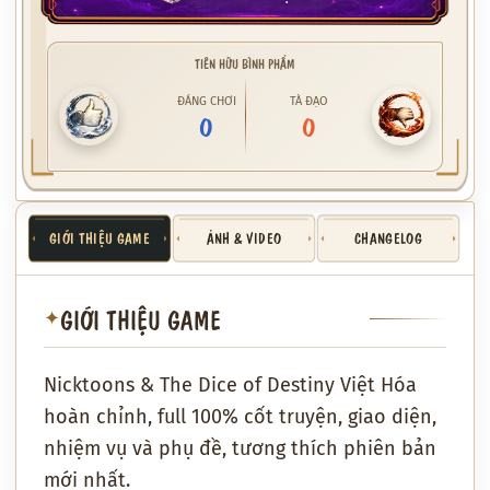
TIÊN HỮU BÌNH PHẨM
ĐÁNG CHƠI
TÀ ĐẠO
0
0
GIỚI THIỆU GAME
ẢNH & VIDEO
CHANGELOG
GIỚI THIỆU GAME
✦
Nicktoons & The Dice of Destiny Việt Hóa
hoàn chỉnh, full 100% cốt truyện, giao diện,
nhiệm vụ và phụ đề, tương thích phiên bản
mới nhất.