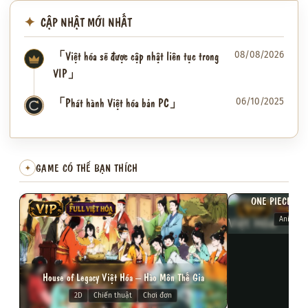
CẬP NHẬT MỚI NHẤT
「Việt hóa sẽ được cập nhật liên tục trong
08/08/2026
VIP」
「Phát hành Việt hóa bản PC」
06/10/2025
✦
GAME CÓ THỂ BẠN THÍCH
✦
ONE PIECE: PI
VIP
FULL VIỆT HÓA
VIP
FULL VI
Anime
House of Legacy Việt Hóa – Hào Môn Thế Gia
2D
Chiến thuật
Chơi đơn