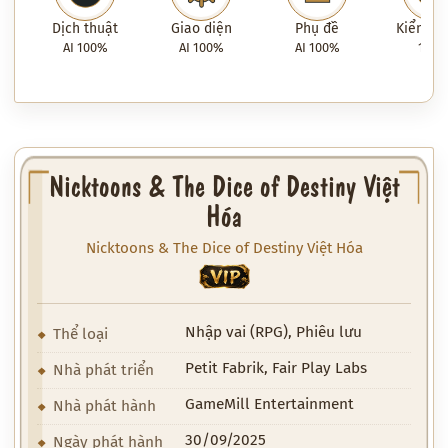
Dịch thuật
Giao diện
Phụ đề
Kiểm tra
AI 100%
AI 100%
AI 100%
100
Nicktoons & The Dice of Destiny Việt
Hóa
Nicktoons & The Dice of Destiny Việt Hóa
VIP
Nhập vai (RPG), Phiêu lưu
Thể loại
Petit Fabrik, Fair Play Labs
Nhà phát triển
GameMill Entertainment
Nhà phát hành
30/09/2025
Ngày phát hành