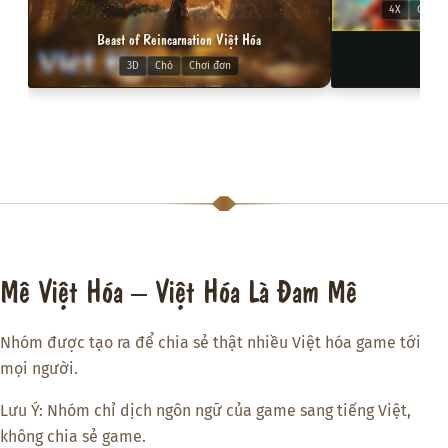
4X
Chiến 
Beast of Reincarnation Việt Hóa
3D
Chó
Chơi đơn
Mê Việt Hóa – Việt Hóa Là Đam Mê
Nhóm được tạo ra để chia sẻ thật nhiều Việt hóa game tới
mọi người.
Lưu Ý: Nhóm chỉ dịch ngôn ngữ của game sang tiếng Việt,
không chia sẻ game.