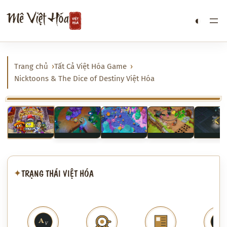
Chuyển
Mê Việt Hóa
◐
đến
phần
nội
dung
Trang chủ
Tất Cả Việt Hóa Game
Nicktoons & The Dice of Destiny Việt Hóa
‹
›
TRẠNG THÁI VIỆT HÓA
✦