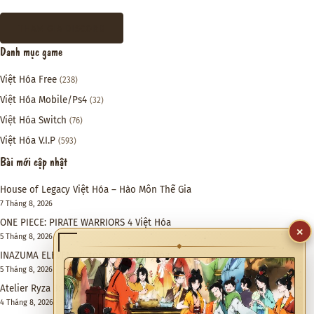
THAM GIA DISCORD
Danh mục game
Việt Hóa Free
(238)
Việt Hóa Mobile/Ps4
(32)
Việt Hóa Switch
(76)
Việt Hóa V.I.P
(593)
Bài mới cập nhật
House of Legacy Việt Hóa – Hào Môn Thế Gia
7 Tháng 8, 2026
ONE PIECE: PIRATE WARRIORS 4 Việt Hóa
×
5 Tháng 8, 2026
◆
INAZUMA ELEVEN: Victory Road Việt Hóa
5 Tháng 8, 2026
Atelier Ryza 3: Alchemist of the End & the Secret Key DX Việt Hóa
4 Tháng 8, 2026