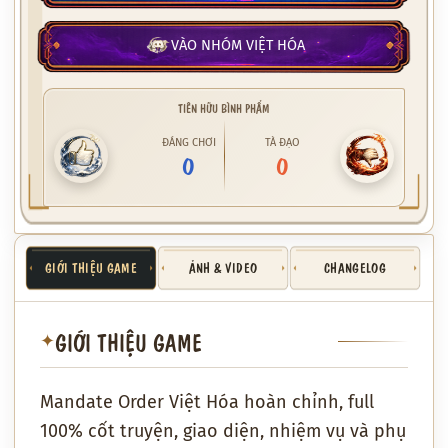
VÀO NHÓM VIỆT HÓA
TIÊN HỮU BÌNH PHẨM
ĐÁNG CHƠI
TÀ ĐẠO
0
0
GIỚI THIỆU GAME
ẢNH & VIDEO
CHANGELOG
GIỚI THIỆU GAME
✦
Mandate Order Việt Hóa hoàn chỉnh, full
100% cốt truyện, giao diện, nhiệm vụ và phụ