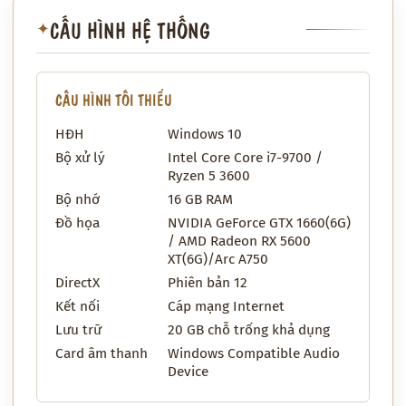
CẤU HÌNH HỆ THỐNG
✦
CẤU HÌNH TỐI THIỂU
HĐH
Windows 10
Bộ xử lý
Intel Core Core i7-9700 /
Ryzen 5 3600
Bộ nhớ
16 GB RAM
Đồ họa
NVIDIA GeForce GTX 1660(6G)
/ AMD Radeon RX 5600
XT(6G)/Arc A750
DirectX
Phiên bản 12
Kết nối
Cáp mạng Internet
Lưu trữ
20 GB chỗ trống khả dụng
Card âm thanh
Windows Compatible Audio
Device