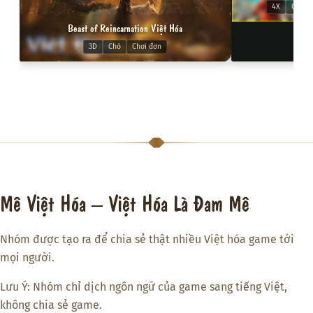
4X
Chiến 
Beast of Reincarnation Việt Hóa
3D
Chó
Chơi đơn
Mê Việt Hóa – Việt Hóa Là Đam Mê
Nhóm được tạo ra để chia sẻ thật nhiều Việt hóa game tới
mọi người.
Lưu Ý: Nhóm chỉ dịch ngôn ngữ của game sang tiếng Việt,
không chia sẻ game.