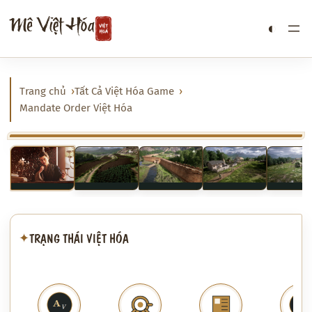
Chuyển
Mê Việt Hóa
◐
đến
phần
nội
dung
Trang chủ
Tất Cả Việt Hóa Game
Mandate Order Việt Hóa
‹
›
TRẠNG THÁI VIỆT HÓA
✦