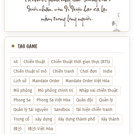
Ta chỉ về phía mây tan: đường vốn ở
dưới chân, còn đi được bao xa lại
nằm trong lòng người.
TAG GAME
4X
Chiến thuật
Chiến thuật thời gian thực (RTS)
Chiến thuật vĩ mô
Chiến tranh
Chơi đơn
Indie
Lịch sử
Mandate Order
Mandate Order Việt Hóa
Mô phỏng
Mô phỏng chính trị
Nhập vai chiến thuật
Phong Sa
Phong Sa Việt Hóa
Quân đội
Quản lý
Quản lý tài nguyên
Sandbox
Tái hiện chiến tranh
Trung cổ
xây dựng
Xây dựng thành phố
Xây thành
烽沙
烽沙 Việt Hóa