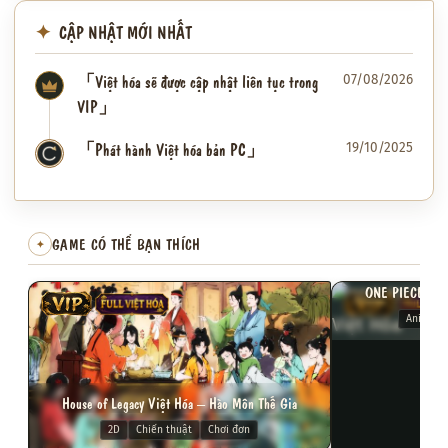
CẬP NHẬT MỚI NHẤT
「Việt hóa sẽ được cập nhật liên tục trong
07/08/2026
VIP」
「Phát hành Việt hóa bản PC」
19/10/2025
✦
GAME CÓ THỂ BẠN THÍCH
✦
ONE PIECE: PI
VIP
FULL VIỆT HÓA
VIP
FULL VI
Anime
House of Legacy Việt Hóa – Hào Môn Thế Gia
2D
Chiến thuật
Chơi đơn