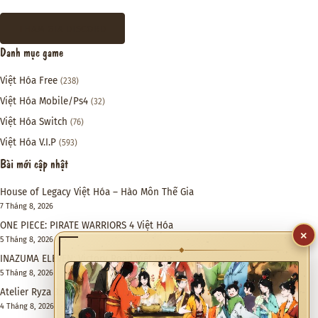
THAM GIA DISCORD
Danh mục game
Việt Hóa Free
(238)
Việt Hóa Mobile/Ps4
(32)
Việt Hóa Switch
(76)
Việt Hóa V.I.P
(593)
Bài mới cập nhật
House of Legacy Việt Hóa – Hào Môn Thế Gia
7 Tháng 8, 2026
ONE PIECE: PIRATE WARRIORS 4 Việt Hóa
5 Tháng 8, 2026
×
INAZUMA ELEVEN: Victory Road Việt Hóa
◆
5 Tháng 8, 2026
Atelier Ryza 3: Alchemist of the End & the Secret Key DX Việt Hóa
4 Tháng 8, 2026