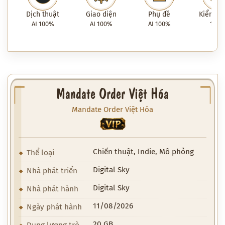
Dịch thuật
Giao diện
Phụ đề
Kiểm tra
AI 100%
AI 100%
AI 100%
100
Mandate Order Việt Hóa
Mandate Order Việt Hóa
VIP
Chiến thuật, Indie, Mô phỏng
Thể loại
Digital Sky
Nhà phát triển
Digital Sky
Nhà phát hành
11/08/2026
Ngày phát hành
20 GB
Dung lượng trò