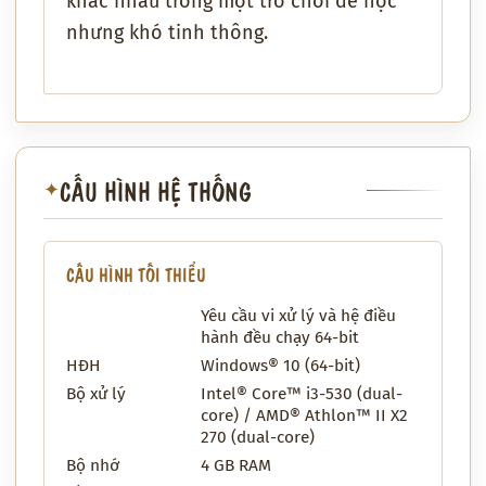
khác nhau trong một trò chơi dễ học
nhưng khó tinh thông.
CẤU HÌNH HỆ THỐNG
✦
CẤU HÌNH TỐI THIỂU
Yêu cầu vi xử lý và hệ điều
hành đều chạy 64-bit
HĐH
Windows® 10 (64-bit)
Bộ xử lý
Intel® Core™ i3-530 (dual-
core) / AMD® Athlon™ II X2
270 (dual-core)
Bộ nhớ
4 GB RAM