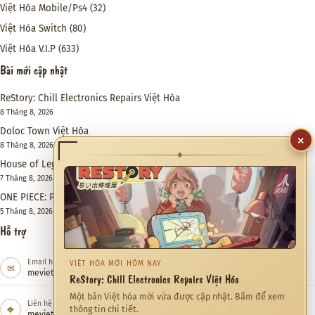
Việt Hóa Mobile/Ps4
(32)
Việt Hóa Switch
(80)
Việt Hóa V.I.P
(633)
Bài mới cập nhật
ReStory: Chill Electronics Repairs Việt Hóa
8 Tháng 8, 2026
Doloc Town Việt Hóa
8 Tháng 8, 2026
×
House of Legacy Việt Hóa – Hào Môn Thế Gia
◆
7 Tháng 8, 2026
ONE PIECE: PIRATE WARRIORS 4 Việt Hóa
5 Tháng 8, 2026
Hỗ trợ
Email hỗ trợ
✉
meviethoa@gmail.com
CỘNG ĐỒNG ĐANG QUAN TÂM
Quỷ Cốc Bát Hoang Việt Hóa
Liên hệ hợp tác
❖
Việt hóa Game đang được xem nhiều trong tháng này.
meviethoa@gmail.com