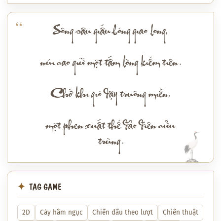
Sông sâu giấu bóng giao long,
núi cao giữ một tấm lòng kiếm tiên.
Chờ khi gió dậy truông miền,
một phen xuất thế đảo điên cửu
trùng.
TAG GAME
2D
Cày hầm ngục
Chiến đấu theo lượt
Chiến thuật