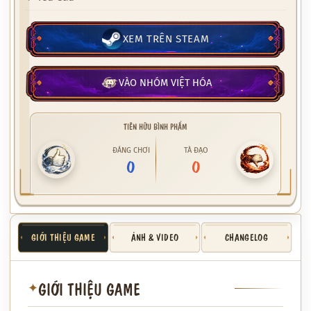
XEM TRÊN STEAM
VÀO NHÓM VIỆT HÓA
TIÊN HỮU BÌNH PHẨM
ĐÁNG CHƠI
TÀ ĐẠO
0
0
GIỚI THIỆU GAME
ẢNH & VIDEO
CHANGELOG
GIỚI THIỆU GAME
✦