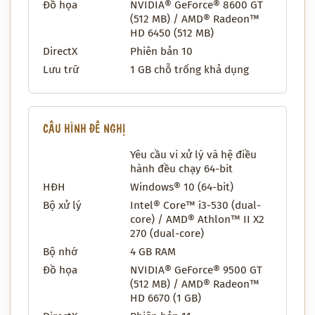
Đồ họa
NVIDIA® GeForce® 8600 GT
(512 MB) / AMD® Radeon™
HD 6450 (512 MB)
DirectX
Phiên bản 10
Lưu trữ
1 GB chỗ trống khả dụng
CẤU HÌNH ĐỀ NGHỊ
Yêu cầu vi xử lý và hệ điều
hành đều chạy 64-bit
HĐH
Windows® 10 (64-bit)
Bộ xử lý
Intel® Core™ i3-530 (dual-
core) / AMD® Athlon™ II X2
270 (dual-core)
Bộ nhớ
4 GB RAM
Đồ họa
NVIDIA® GeForce® 9500 GT
(512 MB) / AMD® Radeon™
HD 6670 (1 GB)