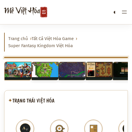
Chuyển
Mê Việt Hóa
◐
đến
phần
nội
dung
Trang chủ
Tất Cả Việt Hóa Game
Super Fantasy Kingdom Việt Hóa
‹
›
TRẠNG THÁI VIỆT HÓA
✦