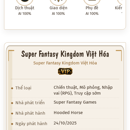
Dịch thuật
Giao diện
Phụ đề
Kiểm tra
AI 100%
AI 100%
AI 100%
100
Super Fantasy Kingdom Việt Hóa
Super Fantasy Kingdom Việt Hóa
VIP
Chiến thuật, Mô phỏng, Nhập
Thể loại
vai (RPG), Truy cập sớm
Super Fantasy Games
Nhà phát triển
Hooded Horse
Nhà phát hành
24/10/2025
Ngày phát hành