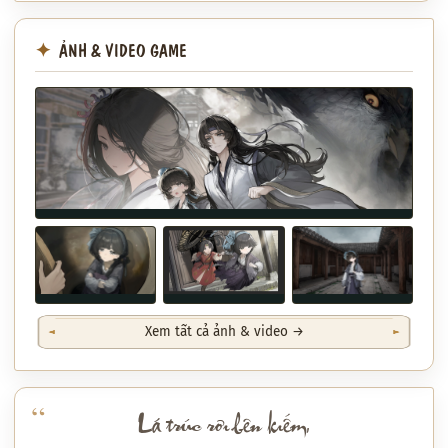
ẢNH & VIDEO GAME
Xem tất cả ảnh & video →
Lá trúc rơi bên kiếm,