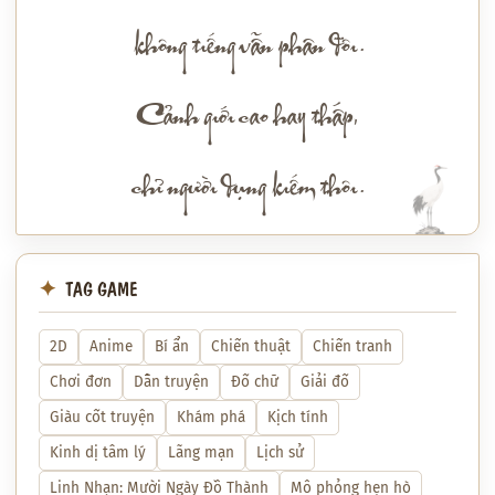
không tiếng vẫn phân đôi.
Cảnh giới cao hay thấp,
chỉ người dụng kiếm thôi.
TAG GAME
2D
Anime
Bí ẩn
Chiến thuật
Chiến tranh
Chơi đơn
Dẫn truyện
Đố chữ
Giải đố
Giàu cốt truyện
Khám phá
Kịch tính
Kinh dị tâm lý
Lãng mạn
Lịch sử
Linh Nhạn: Mười Ngày Đồ Thành
Mô phỏng hẹn hò