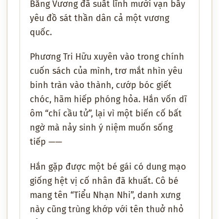
Bằng Vương đã suất lĩnh mười vạn bầy
yêu đồ sát thần dân cả một vương
quốc.
Phương Tri Hữu xuyên vào trong chính
cuốn sách của mình, trơ mắt nhìn yêu
binh tràn vào thành, cướp bóc giết
chóc, hãm hiếp phóng hỏa. Hắn vốn dĩ
ôm “chí cầu tử”, lại vì một biến cố bất
ngờ mà nảy sinh ý niệm muốn sống
tiếp ——
Hắn gặp được một bé gái có dung mạo
giống hệt vị cố nhân đã khuất. Cô bé
mang tên “Tiểu Nhạn Nhi”, danh xưng
này cũng trùng khớp với tên thuở nhỏ