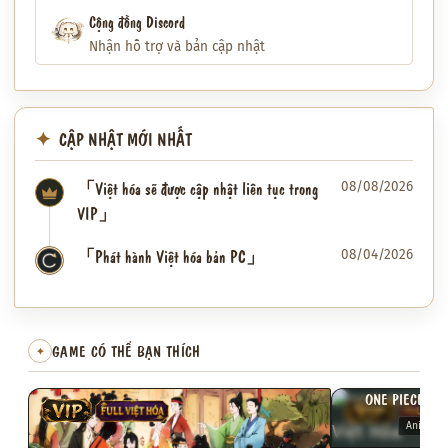
Cộng đồng Discord
Nhận hỗ trợ và bản cập nhật
CẬP NHẬT MỚI NHẤT
「Việt hóa sẽ được cập nhật liên tục trong
08/08/2026
VIP」
「Phát hành Việt hóa bản PC」
08/04/2026
✦
GAME CÓ THỂ BẠN THÍCH
✦
ONE PIECE: PI
VIP
FULL VIỆT HÓA
VIP
FULL VI
Anime