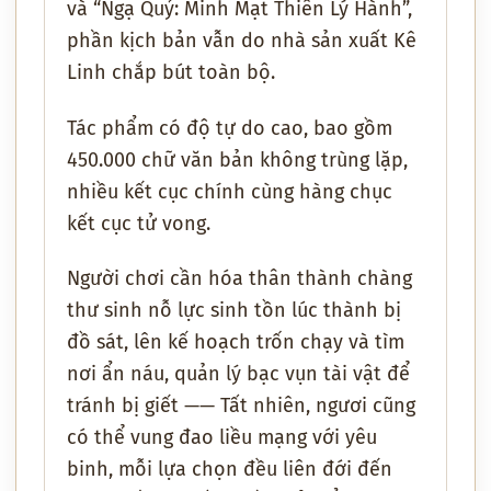
và “Ngạ Quỷ: Minh Mạt Thiên Lý Hành”,
phần kịch bản vẫn do nhà sản xuất Kê
Linh chắp bút toàn bộ.
Tác phẩm có độ tự do cao, bao gồm
450.000 chữ văn bản không trùng lặp,
nhiều kết cục chính cùng hàng chục
kết cục tử vong.
Người chơi cần hóa thân thành chàng
thư sinh nỗ lực sinh tồn lúc thành bị
đồ sát, lên kế hoạch trốn chạy và tìm
nơi ẩn náu, quản lý bạc vụn tài vật để
tránh bị giết —— Tất nhiên, ngươi cũng
có thể vung đao liều mạng với yêu
binh, mỗi lựa chọn đều liên đới đến