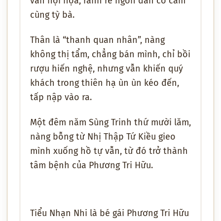
văn hội họa, rành rẽ ngón đàn cổ cầm
cùng tỳ bà.
Thân là “thanh quan nhân”, nàng
không thị tẩm, chẳng bán mình, chỉ bồi
rượu hiến nghệ, nhưng vẫn khiến quý
khách trong thiên hạ ùn ùn kéo đến,
tấp nập vào ra.
Một đêm năm Sùng Trinh thứ mười lăm,
nàng bỗng từ Nhị Thập Tứ Kiều gieo
mình xuống hồ tự vẫn, từ đó trở thành
tâm bệnh của Phương Tri Hữu.
Tiểu Nhạn Nhi là bé gái Phương Tri Hữu