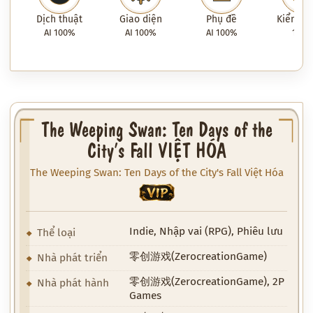
Dịch thuật
Giao diện
Phụ đề
Kiểm tra
AI 100%
AI 100%
AI 100%
100
The Weeping Swan: Ten Days of the
City’s Fall VIỆT HÓA
The Weeping Swan: Ten Days of the City's Fall Việt Hóa
VIP
Indie, Nhập vai (RPG), Phiêu lưu
Thể loại
零创游戏(ZerocreationGame)
Nhà phát triển
零创游戏(ZerocreationGame), 2P
Nhà phát hành
Games