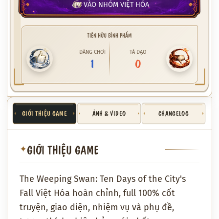
VÀO NHÓM VIỆT HÓA
TIÊN HỮU BÌNH PHẨM
ĐÁNG CHƠI
TÀ ĐẠO
1
0
GIỚI THIỆU GAME
ẢNH & VIDEO
CHANGELOG
GIỚI THIỆU GAME
✦
The Weeping Swan: Ten Days of the City's
Fall Việt Hóa hoàn chỉnh, full 100% cốt
truyện, giao diện, nhiệm vụ và phụ đề,