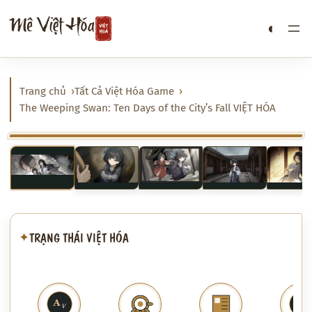
Chuyển
Mê Việt Hóa
◐
đến
phần
nội
dung
Trang chủ
Tất Cả Việt Hóa Game
The Weeping Swan: Ten Days of the City’s Fall VIỆT HÓA
‹
›
TRẠNG THÁI VIỆT HÓA
✦