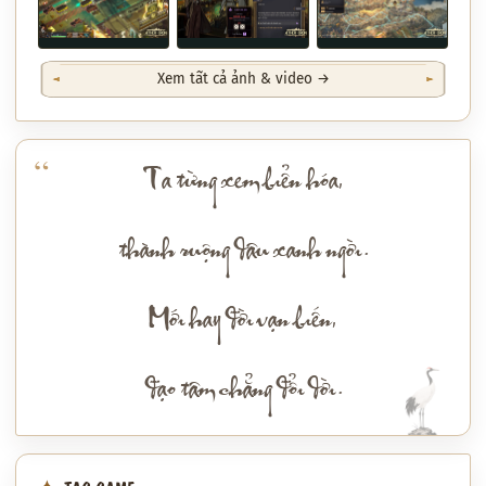
Xem tất cả ảnh & video →
Ta từng xem biển hóa,
thành ruộng dâu xanh ngời.
Mới hay đời vạn biến,
đạo tâm chẳng đổi dời.