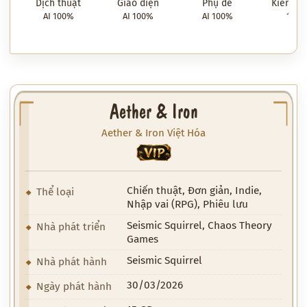
Dịch thuật
Giao diện
Phụ đề
Kiểm tra
AI 100%
AI 100%
AI 100%
100
Aether & Iron
Aether & Iron Việt Hóa
VIP
Chiến thuật, Đơn giản, Indie,
Thể loại
Nhập vai (RPG), Phiêu lưu
Seismic Squirrel, Chaos Theory
Nhà phát triển
Games
Seismic Squirrel
Nhà phát hành
30/03/2026
Ngày phát hành