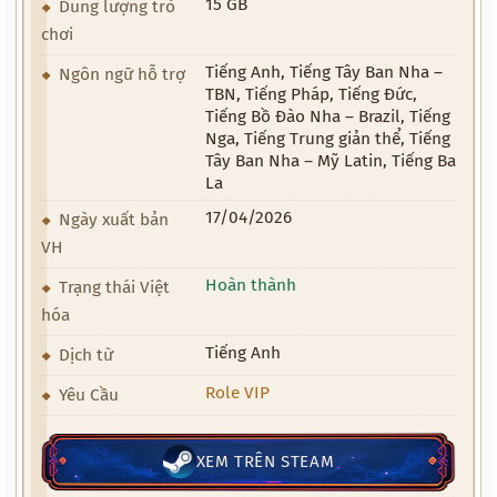
15 GB
Dung lượng trò
chơi
Tiếng Anh, Tiếng Tây Ban Nha –
Ngôn ngữ hỗ trợ
TBN, Tiếng Pháp, Tiếng Đức,
Tiếng Bồ Đào Nha – Brazil, Tiếng
Nga, Tiếng Trung giản thể, Tiếng
Tây Ban Nha – Mỹ Latin, Tiếng Ba
La
17/04/2026
Ngày xuất bản
VH
Hoàn thành
Trạng thái Việt
hóa
Tiếng Anh
Dịch từ
Role VIP
Yêu Cầu
XEM TRÊN STEAM