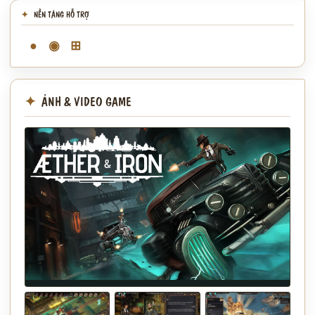
NỀN TẢNG HỖ TRỢ
●
◉
⊞
ẢNH & VIDEO GAME