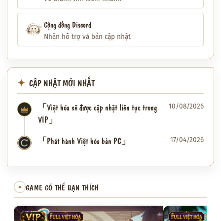
Cộng đồng Discord
Nhận hỗ trợ và bản cập nhật
CẬP NHẬT MỚI NHẤT
「Việt hóa sẽ được cập nhật liên tục trong
10/08/2026
VIP」
「Phát hành Việt hóa bản PC」
17/04/2026
✦
GAME CÓ THỂ BẠN THÍCH
✦
VIP
FULL VIỆT HÓA
FULL VIỆT HÓA
VIP