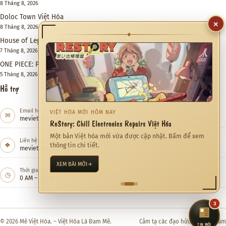
8 Tháng 8, 2026
Doloc Town Việt Hóa
8 Tháng 8, 2026
×
House of Legacy Việt Hóa – Hào Môn Thế Gia
◆
7 Tháng 8, 2026
ONE PIECE: PIRATE WARRIORS 4 Việt Hóa
5 Tháng 8, 2026
Hỗ trợ
Email hỗ trợ
✉
meviethoa@gmail.com
CỘNG ĐỒNG ĐANG QUAN TÂM
Quỷ Cốc Bát Hoang Việt Hóa
Liên hệ hợp tác
❖
Việt hóa Game đang được xem nhiều trong tháng này.
meviethoa@gmail.com
KHÁM PHÁ NGAY
→
Thời gian hỗ trợ
◷
0 AM – 12 PM
3
© 2026 Mê Việt Hóa. – Việt Hóa Là Đam Mê.
Cảm tạ các đạo hữu đã quan tâm
TIN MỚI