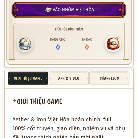
VÀO NHÓM VIỆT HÓA
TIÊN HỮU BÌNH PHẨM
ĐÁNG CHƠI
TÀ ĐẠO
0
0
GIỚI THIỆU GAME
ẢNH & VIDEO
CHANGELOG
GIỚI THIỆU GAME
✦
Aether & Iron Việt Hóa hoàn chỉnh, full
100% cốt truyện, giao diện, nhiệm vụ và phụ
đề, tương thích phiên bản mới nhất.