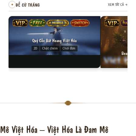
ĐỀ CỬ THÁNG
✦
XEM TẤT CẢ
→
VIP
FREE
MOBILE
SWITCH
VIP
FULL VI
Quỷ Cốc Bát Hoang Việt Hóa
2D
Chặt chém
Chơi đơn
Beast of 
3D
Mê Việt Hóa – Việt Hóa Là Đam Mê