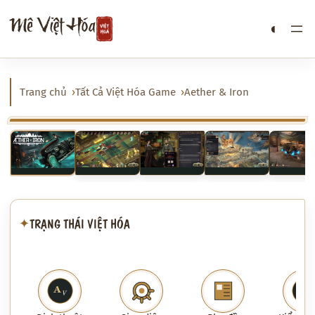
Chuyển
Mê Việt Hóa
◐
đến
phần
nội
dung
Trang chủ
Tất Cả Việt Hóa Game
Aether & Iron
‹
›
TRẠNG THÁI VIỆT HÓA
✦