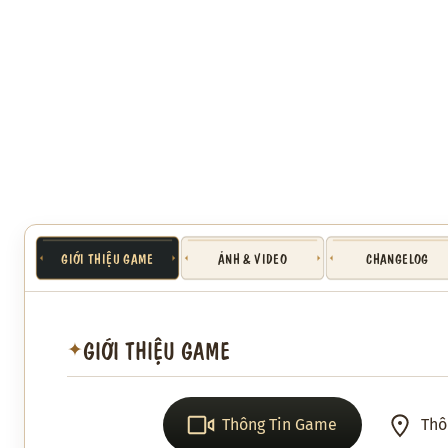
GIỚI THIỆU GAME
ẢNH & VIDEO
CHANGELOG
GIỚI THIỆU GAME
✦
Thông Tin Game
Thô