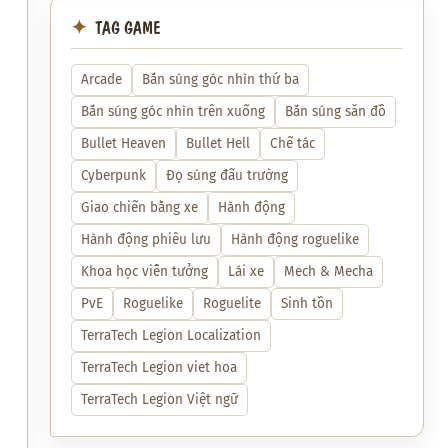
TAG GAME
Arcade
Bắn súng góc nhìn thứ ba
Bắn súng góc nhìn trên xuống
Bắn súng săn đồ
Bullet Heaven
Bullet Hell
Chế tác
Cyberpunk
Đọ súng đấu trường
Giao chiến bằng xe
Hành động
Hành động phiêu lưu
Hành động roguelike
Khoa học viễn tưởng
Lái xe
Mech & Mecha
PvE
Roguelike
Roguelite
Sinh tồn
TerraTech Legion Localization
TerraTech Legion viet hoa
TerraTech Legion Việt ngữ