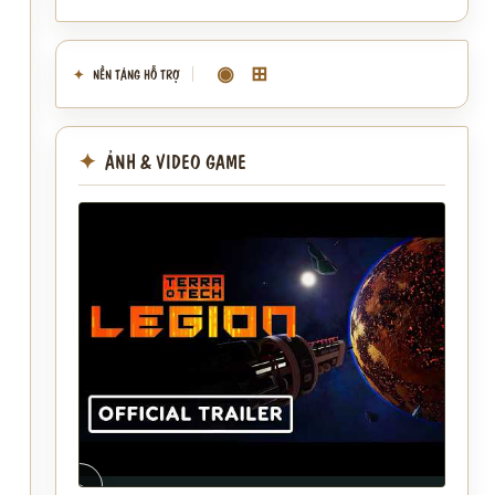
◉
⊞
NỀN TẢNG HỖ TRỢ
ẢNH & VIDEO GAME
▶