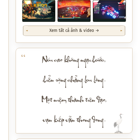
Xem tất cả ảnh & video →
Núi cao không ngại bước,
biển rộng chẳng lui lòng.
Một niệm thành tiên đạo,
vạn kiếp vẫn thong dong.