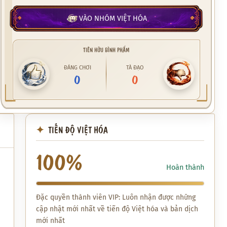
VÀO NHÓM VIỆT HÓA
TIÊN HỮU BÌNH PHẨM
ĐÁNG CHƠI
TÀ ĐẠO
0
0
TIẾN ĐỘ VIỆT HÓA
100%
Hoàn thành
Đặc quyền thành viên VIP: Luôn nhận được những
cập nhật mới nhất về tiến độ Việt hóa và bản dịch
mới nhất