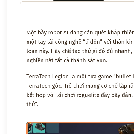
Một bầy robot AI đang càn quét khắp thiên
một tay lái công nghệ “lì đòn” với thần k
loạn này. Hãy chế tạo thứ gì đó đủ nhanh
nghiền nát tất cả thành sắt vụn.
TerraTech Legion
là một tựa game “bullet 
TerraTech gốc. Trò chơi mang cơ chế lắp r
kết hợp với lối chơi roguelite đầy bầy đà
thử”.