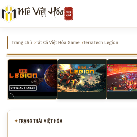
Chuyển
Mê Việt Hóa
đến
phần
nội
dung
Trang chủ
Tất Cả Việt Hóa Game
TerraTech Legion
‹
▶
▶
TRẠNG THÁI VIỆT HÓA
✦