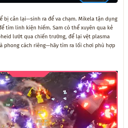
 bị cản lại—sinh ra để va chạm. Mikela tận dụng
 để tìm linh kiện hiếm. Sam có thể xuyên qua kẻ
heid lướt qua chiến trường, để lại vệt plasma
và phong cách riêng—hãy tìm ra lối chơi phù hợp