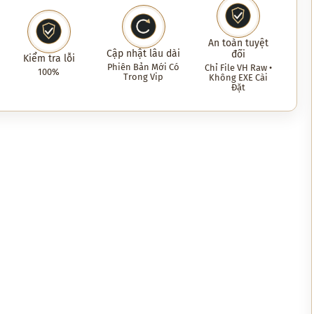
An toàn tuyệt
Cập nhật lâu dài
đối
Kiểm tra lỗi
Phiên Bản Mới Có
Chỉ File VH Raw •
100%
Trong Vip
Không EXE Cài
Đặt