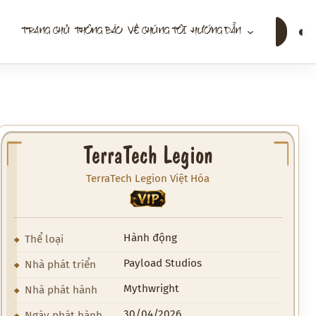
Tìm
◐
TRANG CHỦ
THÔNG BÁO
VỀ CHÚNG TÔI
HƯỚNG DẪN
kiếm
TerraTech Legion
TerraTech Legion Việt Hóa
VIP
Hành động
Thể loại
Payload Studios
Nhà phát triển
Mythwright
Nhà phát hành
30/04/2026
Ngày phát hành