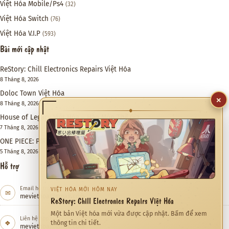
Việt Hóa Mobile/Ps4
(32)
Việt Hóa Switch
(76)
Việt Hóa V.I.P
(593)
Bài mới cập nhật
ReStory: Chill Electronics Repairs Việt Hóa
8 Tháng 8, 2026
Doloc Town Việt Hóa
8 Tháng 8, 2026
×
House of Legacy Việt Hóa – Hào Môn Thế Gia
◆
7 Tháng 8, 2026
ONE PIECE: PIRATE WARRIORS 4 Việt Hóa
5 Tháng 8, 2026
Hỗ trợ
Email hỗ trợ
✉
meviethoa@gmail.com
CỘNG ĐỒNG ĐANG QUAN TÂM
Quỷ Cốc Bát Hoang Việt Hóa
Liên hệ hợp tác
❖
Việt hóa Game đang được xem nhiều trong tháng này.
meviethoa@gmail.com