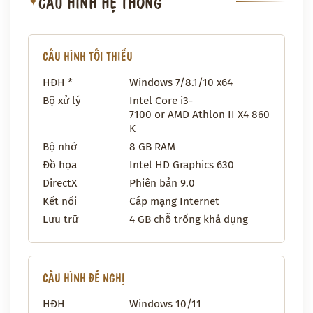
CẤU HÌNH HỆ THỐNG
✦
CẤU HÌNH TỐI THIỂU
HĐH *
Windows 7/8.1/10 x64
Bộ xử lý
Intel Core i3-
7100 or AMD Athlon II X4 860
K
Bộ nhớ
8 GB RAM
Đồ họa
Intel HD Graphics 630
DirectX
Phiên bản 9.0
Kết nối
Cáp mạng Internet
Lưu trữ
4 GB chỗ trống khả dụng
CẤU HÌNH ĐỀ NGHỊ
HĐH
Windows 10/11