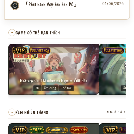
「Phát hành Việt hóa bản PC」
01/06/2026
✦
GAME CÓ THỂ BẠN THÍCH
✦
VIP
FULL VIỆT HÓA
FULL VIỆT HÓA
VIP
ReStory: Chill Electronics Repairs Việt Hóa
Dol
3D
Ấm cúng
Chế tác
Ấm cún
XEM NHIỀU THÁNG
✦
XEM TẤT CẢ
→
VIP
FREE
MOBILE
SWITCH
VIP
FULL VI