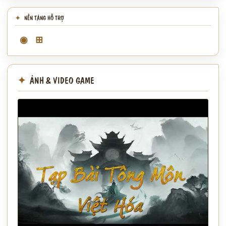
NỀN TẢNG HỖ TRỢ
◉
⊞
ẢNH & VIDEO GAME