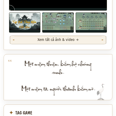
▶
Xem tất cả ảnh & video →
Một niệm thiện, kiếm hộ chúng
sinh.
Một niệm tà, người thành kiếm nô.
TAG GAME