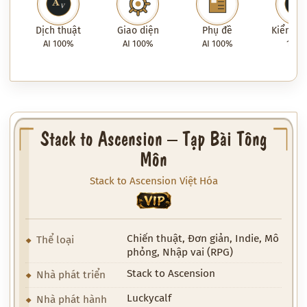
Phát video
Dịch thuật
Giao diện
Phụ đề
Kiểm tra
AI 100%
AI 100%
AI 100%
100
Stack to Ascension – Tạp Bài Tông
Môn
Stack to Ascension Việt Hóa
VIP
Chiến thuật, Đơn giản, Indie, Mô
Thể loại
phỏng, Nhập vai (RPG)
Stack to Ascension
Nhà phát triển
Luckycalf
Nhà phát hành