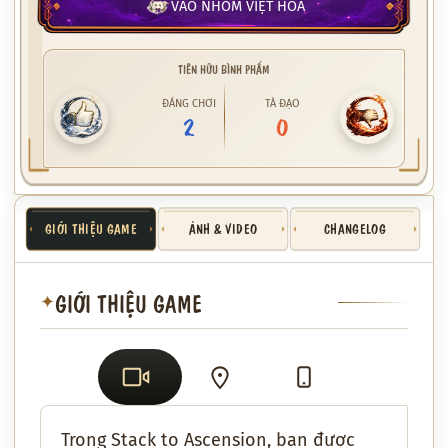
VÀO NHÓM VIỆT HÓA
TIÊN HỮU BÌNH PHẨM
ĐÁNG CHƠI
TÀ ĐẠO
2
0
GIỚI THIỆU GAME
ẢNH & VIDEO
CHANGELOG
GIỚI THIỆU GAME
✦
Trong
Stack to Ascension
, bạn được