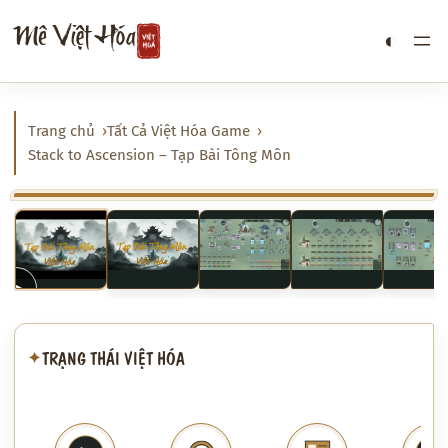
Chuyển
Mê Việt Hóa
◐
đến
phần
nội
dung
Trang chủ
Tất Cả Việt Hóa Game
Stack to Ascension – Tạp Bài Tông Môn
‹
›
▶
▶
TRẠNG THÁI VIỆT HÓA
✦