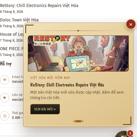
ReStory: Chill Electronics Repairs Việt Hóa
8 Tháng 8, 2026
Doloc Town Việt Hóa
8 Tháng 8, 2026
House of Legacy Việt Hóa – Hào Môn Thế Gia
7 Tháng 8, 2026
ONE PIECE: PIRATE WARRIORS 4 Việt Hóa
×
5 Tháng 8, 2026
◆
Hỗ trợ
QUÀ TẶNG NHÀ SÁNG TẠO
Email hỗ trợ
Bạn là YouTuber/Streamer?
✉
meviethoa@gmail.com
💎 Đặc quyền VIP – Hoàn toàn miễn phí!
📺 Truy cập sớm các bản dịch mới nhất
Liên hệ hợp tác
❖
🔥 Nhận thêm nhiều quyền lợi hấp dẫn khác
meviethoa@gmail.com
XEM QUYỀN LỢI FREE VIP
→
Thời gian hỗ trợ
◷
0 AM – 12 PM
3