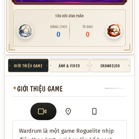
TIÊN HỮU BÌNH PHẨM
ĐÁNG CHƠI
TÀ ĐẠO
0
0
GIỚI THIỆU GAME
ẢNH & VIDEO
CHANGELOG
GIỚI THIỆU GAME
✦
Wardrum
là một game Roguelite nhịp