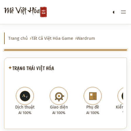
Chuyển
Mê Việt Hóa
◐
đến
phần
nội
dung
Trang chủ
Tất Cả Việt Hóa Game
Wardrum
TRẠNG THÁI VIỆT HÓA
✦
Dịch thuật
Giao diện
Phụ đề
Kiểm tra
AI 100%
AI 100%
AI 100%
100