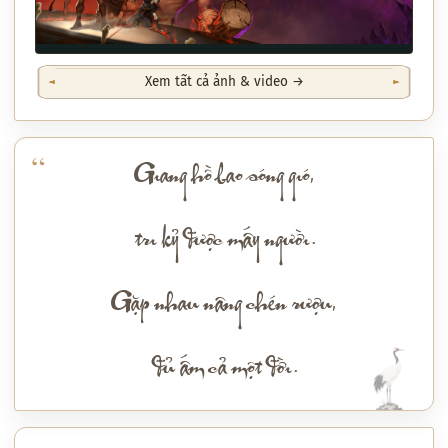
Xem tất cả ảnh & video →
Giang hồ bao sóng gió,
tri kỷ được mấy người.
Gặp nhau nâng chén rượu,
đủ ấm cả một đời.