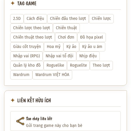
TAG GAME
2.5D
Cách điệu
Chiến đấu theo lượt
Chiến lược
Chiến lược theo lượt
Chiến thuật
Chiến thuật theo lượt
Chơi đơn
Đồ họa pixel
Giàu cốt truyện
Hoa mỹ
Kỳ ảo
Kỳ ảo u ám
Nhập vai (RPG)
Nhập vai tổ đội
Nhịp điệu
Quản lý kho đồ
Roguelike
Roguelite
Theo lượt
Wardrum
Wardrum VIỆT HÓA
LIÊN KẾT HỮU ÍCH
Sao chép liên kết
Gửi trang game này cho bạn bè