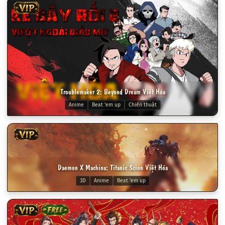
VIP
Troublemaker 2: Beyond Dream Việt Hóa
Anime
Beat 'em up
Chiến thuật
VIP
Daemon X Machina: Titanic Scion Việt Hóa
3D
Anime
Beat 'em up
VIP
FREE