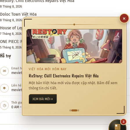
ReStory: Chill Electronics Repairs Việt Hóa
8 Tháng 8, 2026
Doloc Town Việt Hóa
×
8 Tháng 8, 2026
◆
House of Legacy Việt Hóa – Hào Môn Thế Gia
7 Tháng 8, 2026
ONE PIECE: PIRATE WARRIORS 4 Việt Hóa
5 Tháng 8, 2026
Hỗ trợ
Email hỗ trợ
VIỆT HÓA MỚI HÔM NAY
✉
meviethoa@gmail.com
ReStory: Chill Electronics Repairs Việt Hóa
Một bản Việt hóa mới vừa được cập nhật. Bấm để xem
Liên hệ hợp tác
❖
thông tin chi tiết.
meviethoa@gmail.com
XEM BÀI MỚI
→
Thời gian hỗ trợ
◷
0 AM – 12 PM
3