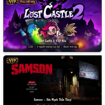
VIP
FULL VIỆT HÓA
Lost Castle 2 Việt Hóa
2.5D
4 người mạng cục bộ
Beat 'em up
VIP
Samson – Sức Mạnh Thần Thoại