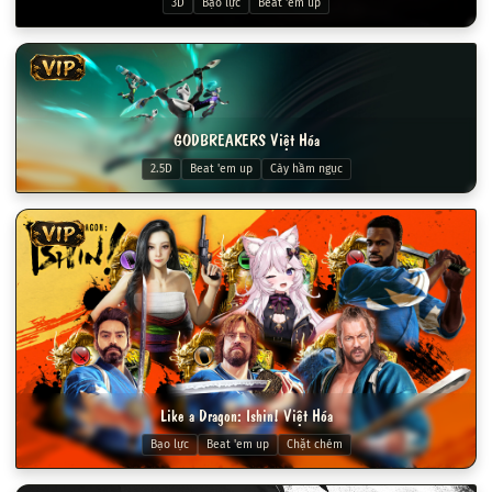
3D
Bạo lực
Beat 'em up
VIP
GODBREAKERS Việt Hóa
2.5D
Beat 'em up
Cày hầm ngục
VIP
Like a Dragon: Ishin! Việt Hóa
Bạo lực
Beat 'em up
Chặt chém