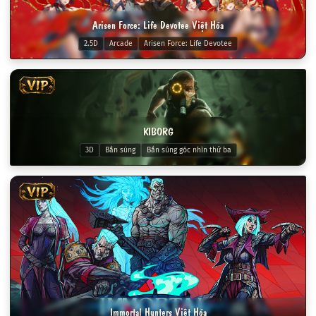
Arisen Force: Life Devotee Việt Hóa
2.5D
Arcade
Arisen Force: Life Devotee
VIP
KIBORG
3D
Bắn súng
Bắn súng góc nhìn thứ ba
VIP
Immortal Hunters Việt Hóa