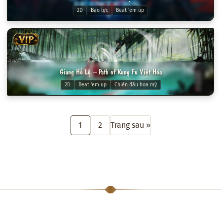
2D
Bạo lực
Beat 'em up
VIP
Giang Hồ Lộ – Path of Kung Fu Việt Hóa
2D
Beat 'em up
Chiến đấu hoa mỹ
1
2
Trang sau »