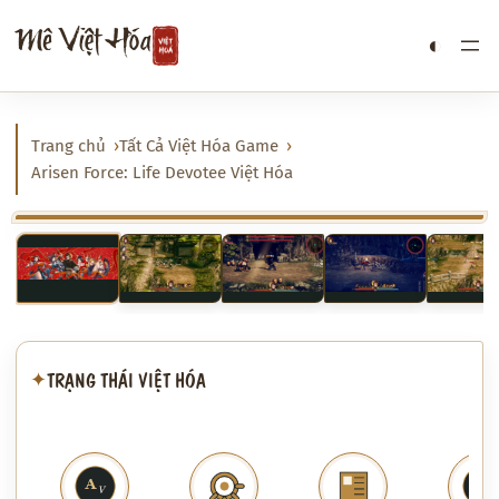
Chuyển
Mê Việt Hóa
◐
đến
phần
nội
dung
Trang chủ
Tất Cả Việt Hóa Game
Arisen Force: Life Devotee Việt Hóa
‹
›
TRẠNG THÁI VIỆT HÓA
✦