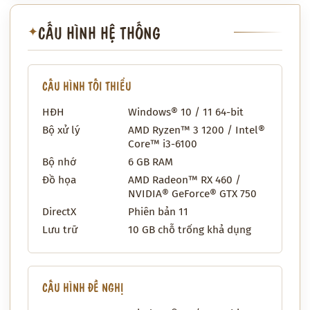
CẤU HÌNH HỆ THỐNG
✦
CẤU HÌNH TỐI THIỂU
HĐH
Windows® 10 / 11 64-bit
Bộ xử lý
AMD Ryzen™ 3 1200 / Intel®
Core™ i3-6100
Bộ nhớ
6 GB RAM
Đồ họa
AMD Radeon™ RX 460 /
NVIDIA® GeForce® GTX 750
DirectX
Phiên bản 11
Lưu trữ
10 GB chỗ trống khả dụng
CẤU HÌNH ĐỀ NGHỊ