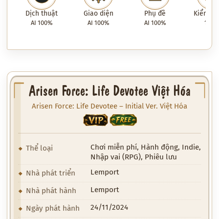
Dịch thuật
Giao diện
Phụ đề
Kiểm tra
AI 100%
AI 100%
AI 100%
100
Arisen Force: Life Devotee Việt Hóa
Arisen Force: Life Devotee – Initial Ver. Việt Hóa
VIP
FREE
Chơi miễn phí, Hành động, Indie,
Thể loại
Nhập vai (RPG), Phiêu lưu
Lemport
Nhà phát triển
Lemport
Nhà phát hành
24/11/2024
Ngày phát hành