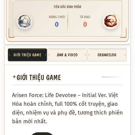
TIÊN HỮU BÌNH PHẨM
ĐÁNG CHƠI
TÀ ĐẠO
0
0
GIỚI THIỆU GAME
ẢNH & VIDEO
CHANGELOG
GIỚI THIỆU GAME
✦
Arisen Force: Life Devotee – Initial Ver. Việt
Hóa hoàn chỉnh, full 100% cốt truyện, giao
diện, nhiệm vụ và phụ đề, tương thích phiên
bản mới nhất.