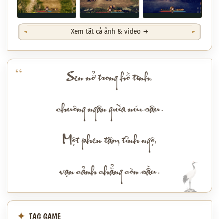
Xem tất cả ảnh & video →
Sen nở trong hồ tĩnh,
chuông ngân giữa núi sâu.
Một phen tâm tỉnh ngộ,
vạn cảnh chẳng còn sầu.
TAG GAME