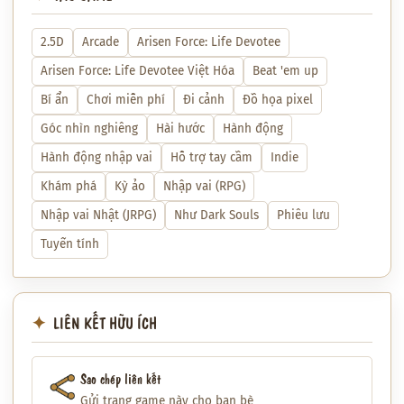
2.5D
Arcade
Arisen Force: Life Devotee
Arisen Force: Life Devotee Việt Hóa
Beat 'em up
Bí ẩn
Chơi miễn phí
Đi cảnh
Đồ họa pixel
Góc nhìn nghiêng
Hài hước
Hành động
Hành động nhập vai
Hỗ trợ tay cầm
Indie
Khám phá
Kỳ ảo
Nhập vai (RPG)
Nhập vai Nhật (JRPG)
Như Dark Souls
Phiêu lưu
Tuyến tính
LIÊN KẾT HỮU ÍCH
Sao chép liên kết
Gửi trang game này cho bạn bè