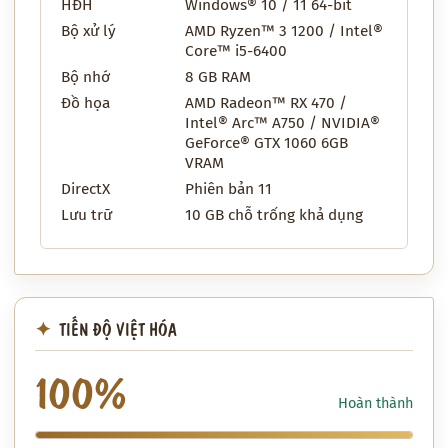
HĐH
Windows® 10 / 11 64-bit
Bộ xử lý
AMD Ryzen™ 3 1200 / Intel®
Core™ i5-6400
Bộ nhớ
8 GB RAM
Đồ họa
AMD Radeon™ RX 470 /
Intel® Arc™ A750 / NVIDIA®
GeForce® GTX 1060 6GB
VRAM
DirectX
Phiên bản 11
Lưu trữ
10 GB chỗ trống khả dụng
TIẾN ĐỘ VIỆT HÓA
100%
Hoàn thành