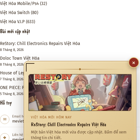
Việt Hóa Mobile/Ps4
(32)
Việt Hóa Switch
(80)
Việt Hóa V.I.P
(633)
Bài mới cập nhật
ReStory: Chill Electronics Repairs Việt Hóa
8 Tháng 8, 2026
Doloc Town Việt Hóa
×
8 Tháng 8, 2026
◆
House of Legacy Việt Hóa – Hào Môn Thế Gia
7 Tháng 8, 2026
ONE PIECE: PIRATE WARRIORS 4 Việt Hóa
5 Tháng 8, 2026
Hỗ trợ
Email hỗ trợ
VIỆT HÓA MỚI HÔM NAY
✉
meviethoa@gmail.com
ReStory: Chill Electronics Repairs Việt Hóa
Một bản Việt hóa mới vừa được cập nhật. Bấm để xem
Liên hệ hợp tác
❖
thông tin chi tiết.
meviethoa@gmail.com