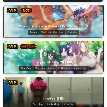
VIP
HOT
Monster Hunter Stories 3: Twisted Reflection VIỆT HÓA
Anime
Chiến đấu theo lượt
Chơi đơn
VIP
18+
Trang Trại Hồ Nương VIỆT HÓA
Bắn súng
Cẩn thận khi xem
Chiến lược thời gian thực
VIP
Dispatch Việt Hóa
Bản nhạc
Chiến thuật
Chơi đơn