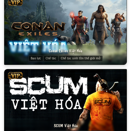
VIP
Conan Exiles Việt Hóa
Bạo lực
Chế tác
Chế tác sinh tồn thế giới mở
VIP
SCUM Việt Hóa