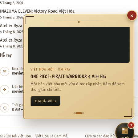
5 Tháng 8, 2026
INAZUMA ELEVEN: Victory Road Việt Hóa
×
5 Tháng 8, 2026
◆
Atelier Ryza 3: Alchemist of the End & the Secret Key DX Việt Hóa
4 Tháng 8, 2026
Atelier Ryza 2: Lost Legends & the Secret Fairy DX Việt Hóa
4 Tháng 8, 2026
Hỗ trợ
Email hỗ trợ
VIỆT HÓA MỚI HÔM NAY
✉
meviethoa@gmail.com
ONE PIECE: PIRATE WARRIORS 4 Việt Hóa
Một bản Việt hóa mới vừa được cập nhật. Bấm để xem
Liên hệ hợp tác
❖
thông tin chi tiết.
meviethoa@gmail.com
XEM BÀI MỚI
→
Thời gian hỗ trợ
◷
0 AM – 12 PM
3
© 2026 Mê Việt Hóa. – Việt Hóa Là Đam Mê.
Cảm tạ các đạo hữu đã quan tâm
TIN MỚI