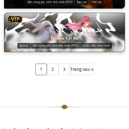
Bắn súng góc nhìn thứ nhất (FPS)
Bạo lực
Chế tác
VIP
Yarimono Việt Hóa
Anime
Bắn súng góc nhìn thứ nhất (FPS)
Chiến đấu theo lượt
1
2
3
Trang sau »