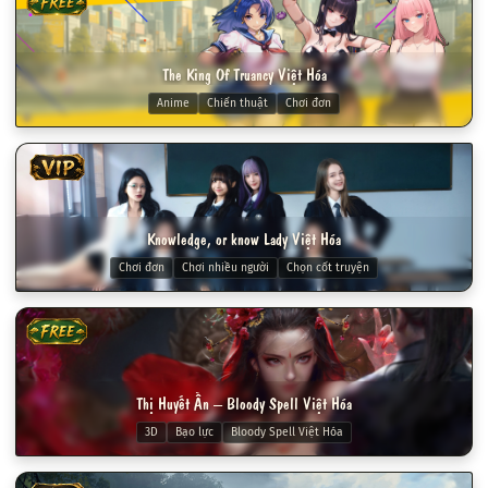
FREE
The King Of Truancy Việt Hóa
Anime
Chiến thuật
Chơi đơn
VIP
Knowledge, or know Lady Việt Hóa
Chơi đơn
Chơi nhiều người
Chọn cốt truyện
FREE
Thị Huyết Ấn – Bloody Spell Việt Hóa
3D
Bạo lực
Bloody Spell Việt Hóa