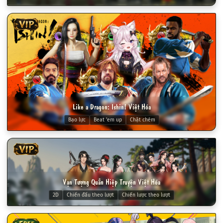
VIP
Like a Dragon: Ishin! Việt Hóa
Bạo lực
Beat 'em up
Chặt chém
VIP
Vạn Tượng Quần Hiệp Truyện Việt Hóa
2D
Chiến đấu theo lượt
Chiến lược theo lượt