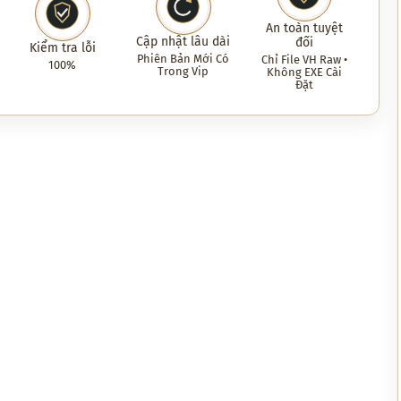
An toàn tuyệt
Cập nhật lâu dài
đối
Kiểm tra lỗi
Phiên Bản Mới Có
Chỉ File VH Raw •
100%
Trong Vip
Không EXE Cài
Đặt