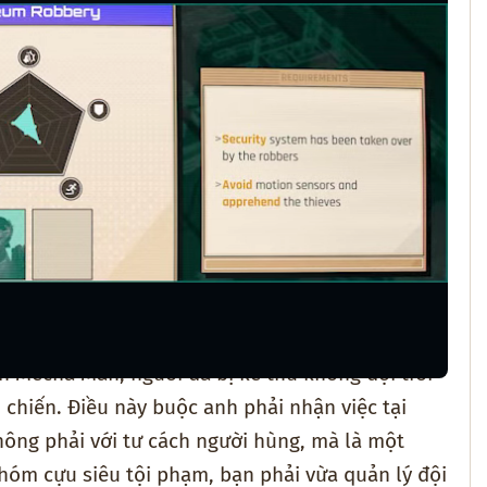
h Mecha Man, người đã bị kẻ thù không đội trời
chiến. Điều này buộc anh phải nhận việc tại
hông phải với tư cách người hùng, mà là một
nhóm cựu siêu tội phạm, bạn phải vừa quản lý đội