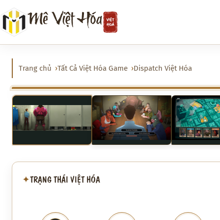
Chuyển
Mê Việt Hóa
đến
phần
nội
dung
Trang chủ
Tất Cả Việt Hóa Game
Dispatch Việt Hóa
‹
TRẠNG THÁI VIỆT HÓA
✦