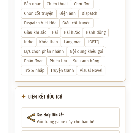
Bản nhạc
Chiến thuật
Chơi đơn
Chọn cốt truyện
Điện ảnh
Dispatch
Dispatch Việt Hóa
Giàu cốt truyện
Giàu khí sắc
Hài
Hài hước
Hành động
Indie
Khỏa thân
Lãng mạn
LGBTQ+
Lựa chọn phân nhánh
Nội dung khêu gợi
Phân đoạn
Phiêu lưu
Siêu anh hùng
Trỏ & nhấp
Truyện tranh
Visual Novel
LIÊN KẾT HỮU ÍCH
Sao chép liên kết
Gửi trang game này cho bạn bè