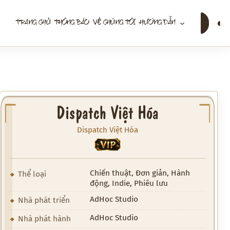
Tìm
◐
TRANG CHỦ
THÔNG BÁO
VỀ CHÚNG TÔI
HƯỚNG DẪN
kiếm
Dispatch Việt Hóa
Dispatch Việt Hóa
VIP
Chiến thuật, Đơn giản, Hành
Thể loại
động, Indie, Phiêu lưu
AdHoc Studio
Nhà phát triển
AdHoc Studio
Nhà phát hành