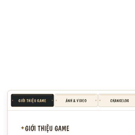
GIỚI THIỆU GAME
ẢNH & VIDEO
CHANGELOG
GIỚI THIỆU GAME
✦