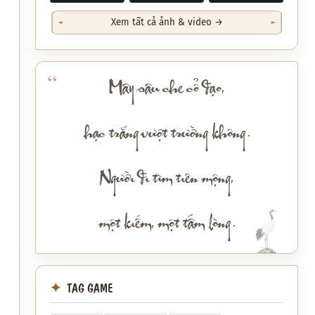
Xem tất cả ảnh & video →
Mây sâu che cổ đạo,
hạc trắng vượt trường không.
Người đi tìm tiên mộng,
một kiếm, một tấm lòng.
TAG GAME