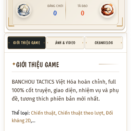
ĐÁNG CHƠI
TÀ ĐẠO
0
0
GIỚI THIỆU GAME
ẢNH & VIDEO
CHANGELOG
GIỚI THIỆU GAME
✦
BANCHOU TACTICS Việt Hóa hoàn chỉnh, full
100% cốt truyện, giao diện, nhiệm vụ và phụ
đề, tương thích phiên bản mới nhất.
Thể loại:
Chiến thuật
,
Chiến thuật theo lượt
,
Đối
kháng 2D
,…