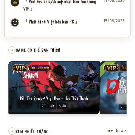
「Việt hóa sẽ được cập nhật liên tục trong
11/08/2026
VIP」
「Phát hành Việt hóa bản PC」
15/08/2023
✦
GAME CÓ THỂ BẠN THÍCH
✦
VIP
FULL VIỆT HÓA
VIP
FULL VI
Kill The Shadow Việt Hóa – Hắc Thủy Thành
Ph
2D
3D
Bí ẩn
2D
Bul
XEM NHIỀU THÁNG
✦
XEM TẤT CẢ
→