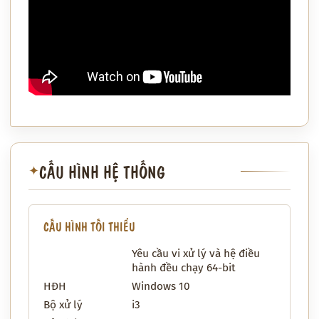
CẤU HÌNH HỆ THỐNG
✦
CẤU HÌNH TỐI THIỂU
Yêu cầu vi xử lý và hệ điều
hành đều chạy 64-bit
HĐH
Windows 10
Bộ xử lý
i3