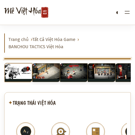
Chuyển
Mê Việt Hóa
◐
đến
phần
nội
dung
Trang chủ
Tất Cả Việt Hóa Game
BANCHOU TACTICS Việt Hóa
‹
›
TRẠNG THÁI VIỆT HÓA
✦