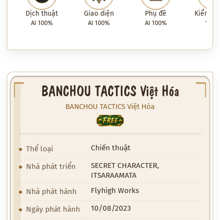
Dịch thuật
Giao diện
Phụ đề
Kiểm tra
AI 100%
AI 100%
AI 100%
100
BANCHOU TACTICS Việt Hóa
BANCHOU TACTICS Việt Hóa
FREE
Chiến thuật
Thể loại
SECRET CHARACTER,
Nhà phát triển
ITSARAAMATA
Flyhigh Works
Nhà phát hành
10/08/2023
Ngày phát hành