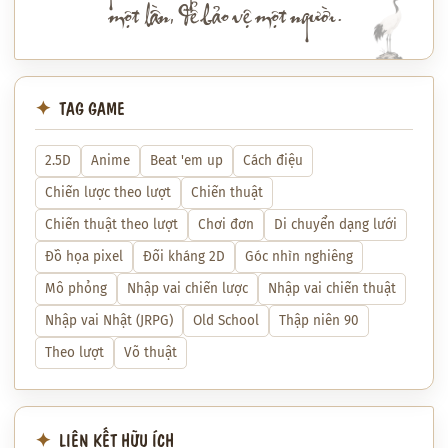
một lần, để bảo vệ một người.
TAG GAME
2.5D
Anime
Beat 'em up
Cách điệu
Chiến lược theo lượt
Chiến thuật
Chiến thuật theo lượt
Chơi đơn
Di chuyển dạng lưới
Đồ họa pixel
Đối kháng 2D
Góc nhìn nghiêng
Mô phỏng
Nhập vai chiến lược
Nhập vai chiến thuật
Nhập vai Nhật (JRPG)
Old School
Thập niên 90
Theo lượt
Võ thuật
LIÊN KẾT HỮU ÍCH