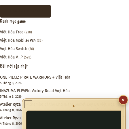
THAM GIA DISCORD
Danh mục game
Việt Hóa Free
(238)
Việt Hóa Mobile/Ps4
(32)
Việt Hóa Switch
(76)
Việt Hóa V.I.P
(593)
Bài mới cập nhật
ONE PIECE: PIRATE WARRIORS 4 Việt Hóa
5 Tháng 8, 2026
INAZUMA ELEVEN: Victory Road Việt Hóa
5 Tháng 8, 2026
×
Atelier Ryza 3: Alchemist of the End & the Secret Key DX Việt Hóa
◆
4 Tháng 8, 2026
Atelier Ryza 2: Lost Legends & the Secret Fairy DX Việt Hóa
4 Tháng 8, 2026