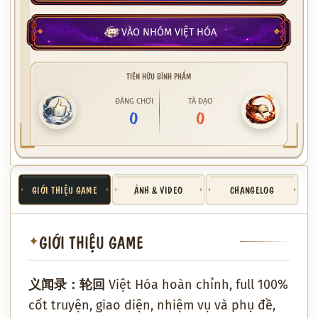
VÀO NHÓM VIỆT HÓA
TIÊN HỮU BÌNH PHẨM
ĐÁNG CHƠI
TÀ ĐẠO
0
0
GIỚI THIỆU GAME
ẢNH & VIDEO
CHANGELOG
GIỚI THIỆU GAME
✦
义闻录：轮回 Việt Hóa hoàn chỉnh, full 100%
cốt truyện, giao diện, nhiệm vụ và phụ đề,