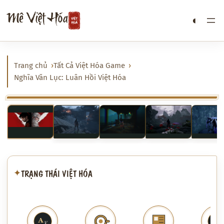
Chuyển
Mê Việt Hóa
◐
đến
phần
nội
dung
Trang chủ
Tất Cả Việt Hóa Game
Nghĩa Văn Lục: Luân Hồi Việt Hóa
‹
›
TRẠNG THÁI VIỆT HÓA
✦