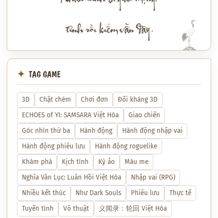
tỉnh rồi kiếm vẫn đây.
TAG GAME
3D
Chặt chém
Chơi đơn
Đối kháng 3D
ECHOES of YI: SAMSARA Việt Hóa
Giao chiến
Góc nhìn thứ ba
Hành động
Hành động nhập vai
Hành động phiêu lưu
Hành động roguelike
Khám phá
Kịch tính
Kỳ ảo
Máu me
Nghĩa Văn Lục: Luân Hồi Việt Hóa
Nhập vai (RPG)
Nhiều kết thúc
Như Dark Souls
Phiêu lưu
Thực tế
Tuyến tính
Võ thuật
义闻录：轮回 Việt Hóa