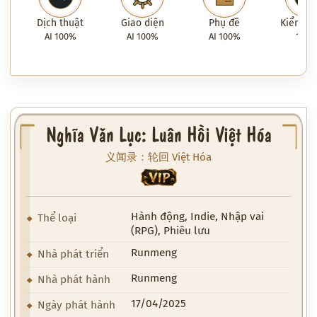
Dịch thuật
Giao diện
Phụ đề
Kiểm tra
AI 100%
AI 100%
AI 100%
100
Nghĩa Văn Lục: Luân Hồi Việt Hóa
义闻录：轮回 Việt Hóa
VIP
Hành động, Indie, Nhập vai
Thể loại
(RPG), Phiêu lưu
Runmeng
Nhà phát triển
Runmeng
Nhà phát hành
17/04/2025
Ngày phát hành