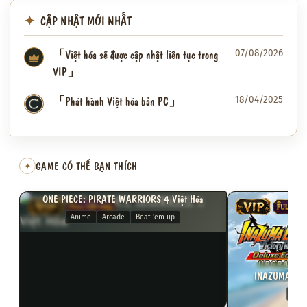
CẬP NHẬT MỚI NHẤT
「Việt hóa sẽ được cập nhật liên tục trong
07/08/2026
VIP」
「Phát hành Việt hóa bản PC」
18/04/2025
✦
GAME CÓ THỂ BẠN THÍCH
✦
ONE PIECE: PIRATE WARRIORS 4 Việt Hóa
VIP
FULL VIỆT HÓA
VIP
FULL VI
Anime
Arcade
Beat 'em up
INAZUMA ELEV
3D