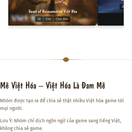
2D
C
Beast of Reincarnation Việt Hóa
3D
Chó
Chơi đơn
Mê Việt Hóa – Việt Hóa Là Đam Mê
Nhóm được tạo ra để chia sẻ thật nhiều Việt hóa game tới
mọi người.
Lưu Ý: Nhóm chỉ dịch ngôn ngữ của game sang tiếng Việt,
không chia sẻ game.