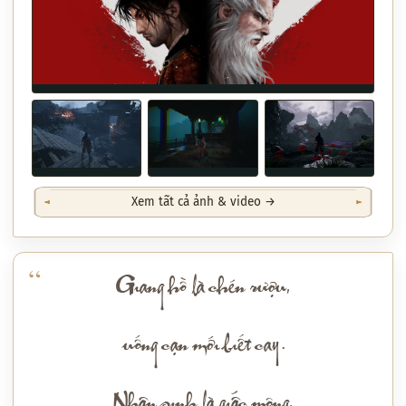
Xem tất cả ảnh & video →
Giang hồ là chén rượu,
uống cạn mới biết cay.
Nhân sinh là giấc mộng,