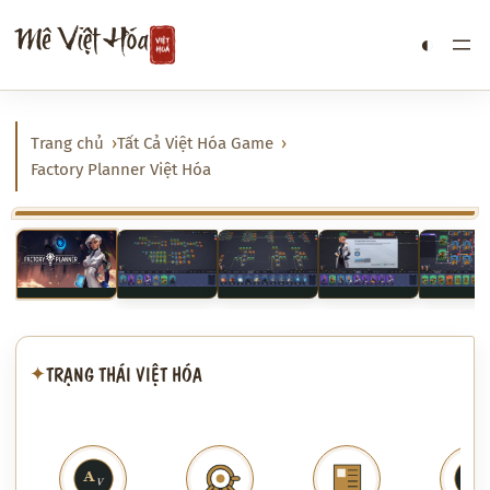
Chuyển
Mê Việt Hóa
◐
đến
phần
nội
dung
Trang chủ
Tất Cả Việt Hóa Game
Factory Planner Việt Hóa
‹
›
TRẠNG THÁI VIỆT HÓA
✦