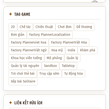
TAG GAME
2D
Chế tác
Chiến thuật
Chơi đơn
Dễ thương
Đơn giản
Factory PlannerLocalization
Factory Plannerviet hoa
Factory PlannerViệt Hóa
Factory PlannerViệt ngữ
Hoa mỹ
Indie
Khám phá
Khoa học viễn tưởng
Mô phỏng
Quản lý
Quản lý tài nguyên
Sandbox
Tabletop
Trò chơi thẻ bài
Truy cập sớm
Tự động hóa
Xếp bài Solitaire
LIÊN KẾT HỮU ÍCH