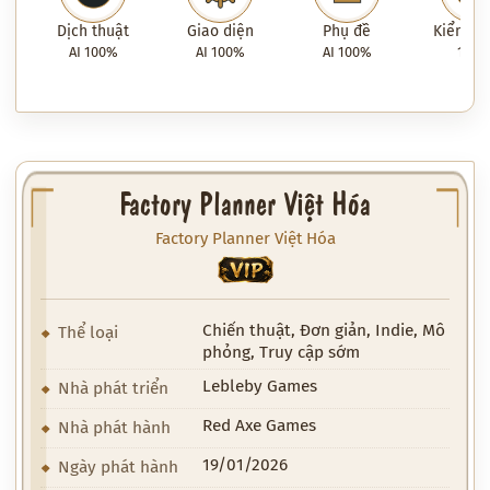
Dịch thuật
Giao diện
Phụ đề
Kiểm tra
AI 100%
AI 100%
AI 100%
100
Factory Planner Việt Hóa
Factory Planner Việt Hóa
VIP
Chiến thuật, Đơn giản, Indie, Mô
Thể loại
phỏng, Truy cập sớm
Lebleby Games
Nhà phát triển
Red Axe Games
Nhà phát hành
19/01/2026
Ngày phát hành