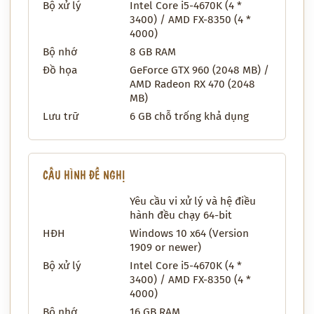
Bộ xử lý
Intel Core i5-4670K (4 *
3400) / AMD FX-8350 (4 *
4000)
Bộ nhớ
8 GB RAM
Đồ họa
GeForce GTX 960 (2048 MB) /
AMD Radeon RX 470 (2048
MB)
Lưu trữ
6 GB chỗ trống khả dụng
CẤU HÌNH ĐỀ NGHỊ
Yêu cầu vi xử lý và hệ điều
hành đều chạy 64-bit
HĐH
Windows 10 x64 (Version
1909 or newer)
Bộ xử lý
Intel Core i5-4670K (4 *
3400) / AMD FX-8350 (4 *
4000)
Bộ nhớ
16 GB RAM