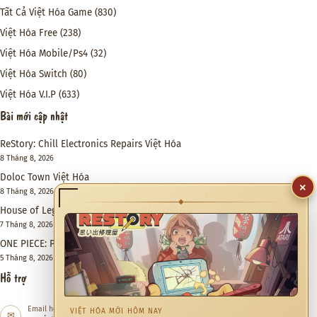
Tất Cả Việt Hóa Game
(830)
Việt Hóa Free
(238)
Việt Hóa Mobile/Ps4
(32)
Việt Hóa Switch
(80)
Việt Hóa V.I.P
(633)
Bài mới cập nhật
ReStory: Chill Electronics Repairs Việt Hóa
8 Tháng 8, 2026
Doloc Town Việt Hóa
8 Tháng 8, 2026
×
House of Legacy Việt Hóa – Hào Môn Thế Gia
◆
7 Tháng 8, 2026
ONE PIECE: PIRATE WARRIORS 4 Việt Hóa
5 Tháng 8, 2026
Hỗ trợ
Email hỗ trợ
✉