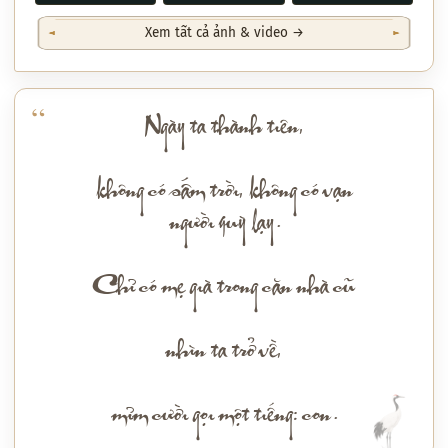
Xem tất cả ảnh & video →
Ngày ta thành tiên,
không có sấm trời, không có vạn
người quỳ lạy.
Chỉ có mẹ già trong căn nhà cũ
nhìn ta trở về,
mỉm cười gọi một tiếng: con.