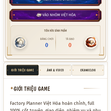
VÀO NHÓM VIỆT HÓA
TIÊN HỮU BÌNH PHẨM
ĐÁNG CHƠI
TÀ ĐẠO
0
0
GIỚI THIỆU GAME
ẢNH & VIDEO
CHANGELOG
GIỚI THIỆU GAME
✦
Factory Planner Việt Hóa hoàn chỉnh, full
100% cốt truyện, giao diện, nhiệm vụ và phụ