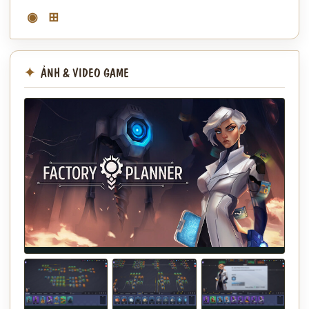
◉
⊞
ẢNH & VIDEO GAME