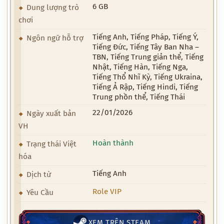
6 GB
Dung lượng trò
chơi
Tiếng Anh, Tiếng Pháp, Tiếng Ý,
Ngôn ngữ hỗ trợ
Tiếng Đức, Tiếng Tây Ban Nha –
TBN, Tiếng Trung giản thể, Tiếng
Nhật, Tiếng Hàn, Tiếng Nga,
Tiếng Thổ Nhĩ Kỳ, Tiếng Ukraina,
Tiếng Ả Rập, Tiếng Hindi, Tiếng
Trung phồn thể, Tiếng Thái
22/01/2026
Ngày xuất bản
VH
Hoàn thành
Trạng thái Việt
hóa
Tiếng Anh
Dịch từ
Role VIP
Yêu Cầu
XEM TRÊN STEAM