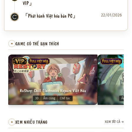
VIP」
「Phát hành Việt hóa bản PC」
22/01/2026
✦
GAME CÓ THỂ BẠN THÍCH
✦
VIP
FULL VIỆT HÓA
FULL VIỆT HÓA
VIP
ReStory: Chill Electronics Repairs Việt Hóa
Dol
3D
Ấm cúng
Chế tác
Ấm cún
XEM NHIỀU THÁNG
✦
XEM TẤT CẢ
→