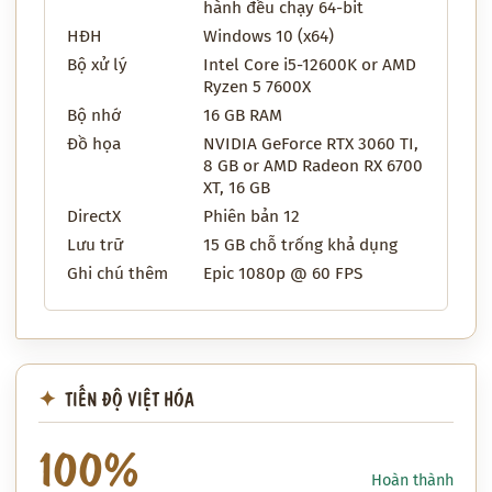
hành đều chạy 64-bit
HĐH
Windows 10 (x64)
Bộ xử lý
Intel Core i5-12600K or AMD
Ryzen 5 7600X
Bộ nhớ
16 GB RAM
Đồ họa
NVIDIA GeForce RTX 3060 TI,
8 GB or AMD Radeon RX 6700
XT, 16 GB
DirectX
Phiên bản 12
Lưu trữ
15 GB chỗ trống khả dụng
Ghi chú thêm
Epic 1080p @ 60 FPS
TIẾN ĐỘ VIỆT HÓA
100%
Hoàn thành