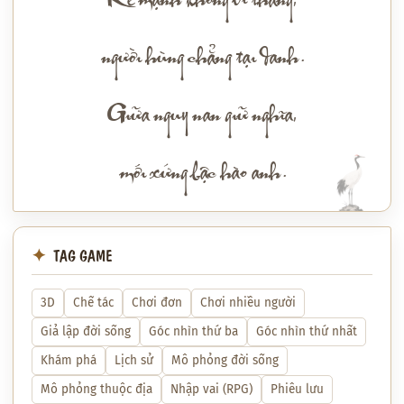
Kẻ mạnh không vì thắng,
người hùng chẳng tại danh.
Giữa nguy nan giữ nghĩa,
mới xứng bậc hào anh.
TAG GAME
3D
Chế tác
Chơi đơn
Chơi nhiều người
Giả lập đời sống
Góc nhìn thứ ba
Góc nhìn thứ nhất
Khám phá
Lịch sử
Mô phỏng đời sống
Mô phỏng thuộc địa
Nhập vai (RPG)
Phiêu lưu