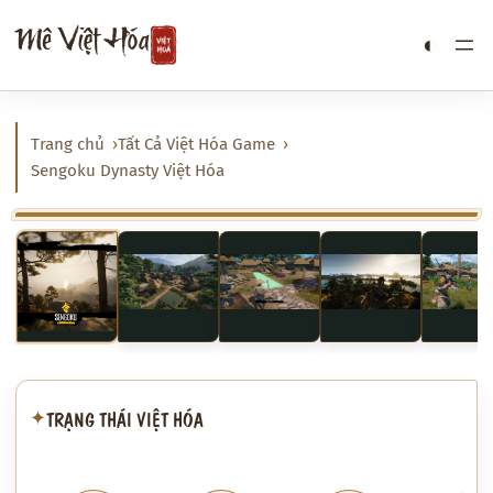
Chuyển
Mê Việt Hóa
◐
đến
phần
nội
dung
Trang chủ
Tất Cả Việt Hóa Game
Sengoku Dynasty Việt Hóa
‹
›
TRẠNG THÁI VIỆT HÓA
✦