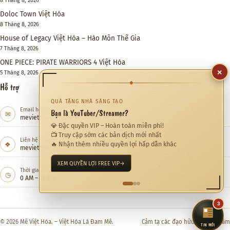
8 Tháng 8, 2026
Doloc Town Việt Hóa
8 Tháng 8, 2026
House of Legacy Việt Hóa – Hào Môn Thế Gia
7 Tháng 8, 2026
ONE PIECE: PIRATE WARRIORS 4 Việt Hóa
×
5 Tháng 8, 2026
◆
Hỗ trợ
QUÀ TẶNG NHÀ SÁNG TẠO
Email hỗ trợ
Bạn là YouTuber/Streamer?
✉
meviethoa@gmail.com
💎 Đặc quyền VIP – Hoàn toàn miễn phí!
📺 Truy cập sớm các bản dịch mới nhất
Liên hệ hợp tác
❖
🔥 Nhận thêm nhiều quyền lợi hấp dẫn khác
meviethoa@gmail.com
XEM QUYỀN LỢI FREE VIP
→
Thời gian hỗ trợ
◷
0 AM – 12 PM
3
© 2026 Mê Việt Hóa. – Việt Hóa Là Đam Mê.
Cảm tạ các đạo hữu đã quan tâm
TIN MỚI