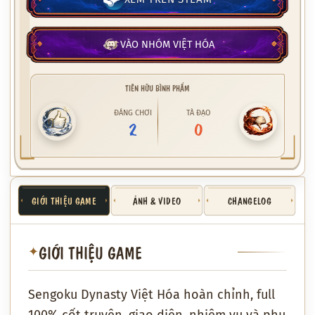
VÀO NHÓM VIỆT HÓA
TIÊN HỮU BÌNH PHẨM
ĐÁNG CHƠI
TÀ ĐẠO
2
0
GIỚI THIỆU GAME
ẢNH & VIDEO
CHANGELOG
GIỚI THIỆU GAME
✦
Sengoku Dynasty Việt Hóa hoàn chỉnh, full