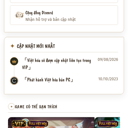
Cộng đồng Discord
Nhận hỗ trợ và bản cập nhật
CẬP NHẬT MỚI NHẤT
「Việt hóa sẽ được cập nhật liên tục trong
09/08/2026
VIP」
「Phát hành Việt hóa bản PC」
10/10/2023
✦
GAME CÓ THỂ BẠN THÍCH
✦
VIP
FULL VIỆT HÓA
FULL VIỆT HÓA
VIP