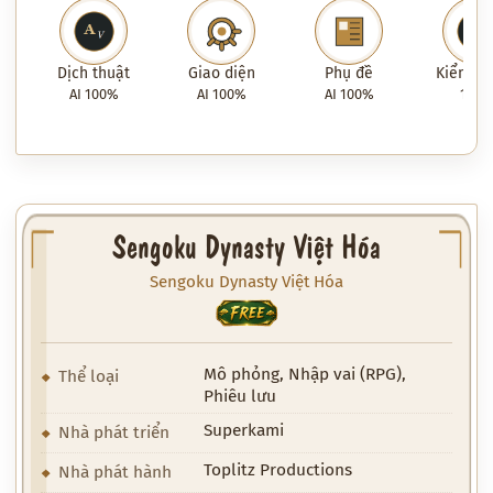
Dịch thuật
Giao diện
Phụ đề
Kiểm tra
AI 100%
AI 100%
AI 100%
100
Sengoku Dynasty Việt Hóa
Sengoku Dynasty Việt Hóa
FREE
Mô phỏng, Nhập vai (RPG),
Thể loại
Phiêu lưu
Superkami
Nhà phát triển
Toplitz Productions
Nhà phát hành