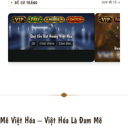
ĐỀ CỬ THÁNG
✦
XEM TẤT CẢ
→
VIP
FREE
MOBILE
SWITCH
VIP
FULL VI
Quỷ Cốc Bát Hoang Việt Hóa
2D
Chặt chém
Chơi đơn
Beast of 
3D
Mê Việt Hóa – Việt Hóa Là Đam Mê