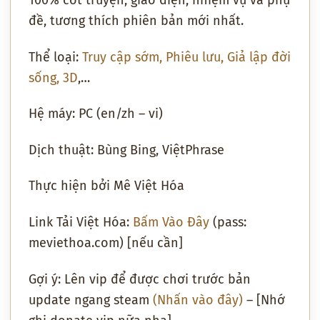
100% cốt truyện, giao diện, nhiệm vụ và phụ
đề, tương thích phiên bản mới nhất.
Thể loại:
Truy cập sớm
,
Phiêu lưu
,
Giả lập đời
sống
,
3D
,…
Hệ máy: PC (en/zh – vi)
Dịch thuật: Bùng Bing, ViệtPhrase
Thực hiện bởi Mê Việt Hóa
Link Tải Việt Hóa:
Bấm Vào Đây
(pass:
meviethoa.com) [nếu cần]
Gợi ý: Lên vip để được chơi trước bản
update ngang steam
(Nhấn vào đây)
– [Nhớ