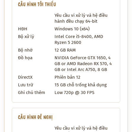
CẤU HÌNH TỐI THIỂU
Yêu cầu vi xử lý và hệ điều
hành đều chạy 64-bit
HĐH
Windows 10 (x64)
Bộ xử lý
Intel Core i5-8400, AMD
Ryzen 5 2600
Bộ nhớ
12 GB RAM
Đồ họa
NVIDIA GeForce GTX 1650, 4
GB or AMD Radeon RX 570, 4
GB or Intel Arc A750, 8 GB
DirectX
Phiên bản 12
Lưu trữ
15 GB chỗ trống khả dụng
Ghi chú thêm
Low 720p @ 30 FPS
CẤU HÌNH ĐỀ NGHỊ
Yêu cầu vi xử lý và hệ điều