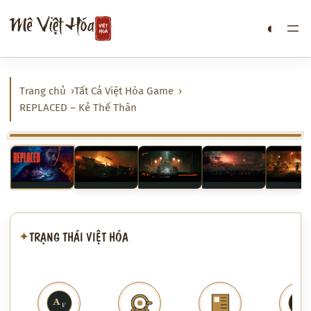
Chuyển
Mê Việt Hóa
◐
đến
phần
nội
dung
Trang chủ
Tất Cả Việt Hóa Game
REPLACED – Kẻ Thế Thân
‹
›
TRẠNG THÁI VIỆT HÓA
✦