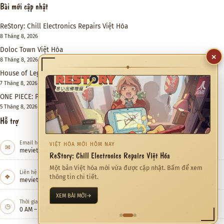
Bài mới cập nhật
ReStory: Chill Electronics Repairs Việt Hóa
8 Tháng 8, 2026
Doloc Town Việt Hóa
×
8 Tháng 8, 2026
◆
House of Legacy Việt Hóa – Hào Môn Thế Gia
7 Tháng 8, 2026
ONE PIECE: PIRATE WARRIORS 4 Việt Hóa
5 Tháng 8, 2026
Hỗ trợ
Email hỗ trợ
VIỆT HÓA MỚI HÔM NAY
✉
meviethoa@gmail.com
ReStory: Chill Electronics Repairs Việt Hóa
Một bản Việt hóa mới vừa được cập nhật. Bấm để xem
Liên hệ hợp tác
❖
thông tin chi tiết.
meviethoa@gmail.com
XEM BÀI MỚI
→
Thời gian hỗ trợ
◷
0 AM – 12 PM