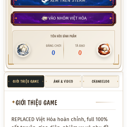
XEM TRÊN STEAM
VÀO NHÓM VIỆT HÓA
TIÊN HỮU BÌNH PHẨM
ĐÁNG CHƠI
TÀ ĐẠO
0
0
GIỚI THIỆU GAME
ẢNH & VIDEO
CHANGELOG
GIỚI THIỆU GAME
✦
REPLACED Việt Hóa hoàn chỉnh, full 100%