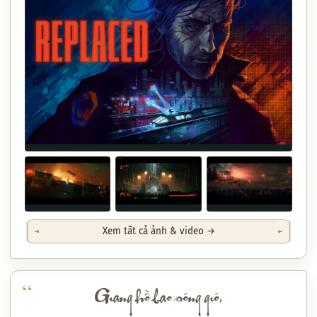
Xem tất cả ảnh & video →
Giang hồ bao sóng gió,