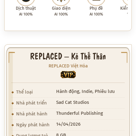
Dịch thuật
Giao diện
Phụ đề
Kiểm tra
AI 100%
AI 100%
AI 100%
100
REPLACED – Kẻ Thế Thân
REPLACED Việt Hóa
VIP
Hành động, Indie, Phiêu lưu
Thể loại
Sad Cat Studios
Nhà phát triển
Thunderful Publishing
Nhà phát hành
14/04/2026
Ngày phát hành
8 GB
Dung lượng trò