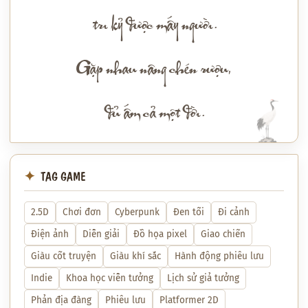
tri kỷ được mấy người.
Gặp nhau nâng chén rượu,
đủ ấm cả một đời.
TAG GAME
2.5D
Chơi đơn
Cyberpunk
Đen tối
Đi cảnh
Điện ảnh
Diễn giải
Đồ họa pixel
Giao chiến
Giàu cốt truyện
Giàu khí sắc
Hành động phiêu lưu
Indie
Khoa học viễn tưởng
Lịch sử giả tưởng
Phản địa đàng
Phiêu lưu
Platformer 2D