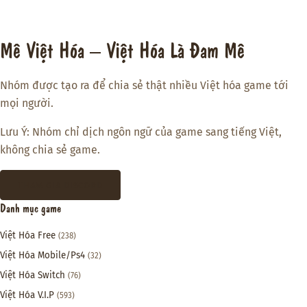
Mê Việt Hóa – Việt Hóa Là Đam Mê
Nhóm được tạo ra để chia sẻ thật nhiều Việt hóa game tới
mọi người.
Lưu Ý: Nhóm chỉ dịch ngôn ngữ của game sang tiếng Việt,
không chia sẻ game.
THAM GIA DISCORD
Danh mục game
Việt Hóa Free
(238)
Việt Hóa Mobile/Ps4
(32)
Việt Hóa Switch
(76)
Việt Hóa V.I.P
(593)