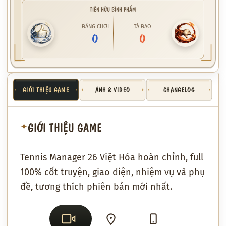
TIÊN HỮU BÌNH PHẨM
ĐÁNG CHƠI
TÀ ĐẠO
0
0
GIỚI THIỆU GAME
ẢNH & VIDEO
CHANGELOG
GIỚI THIỆU GAME
✦
Tennis Manager 26 Việt Hóa hoàn chỉnh, full
100% cốt truyện, giao diện, nhiệm vụ và phụ
đề, tương thích phiên bản mới nhất.