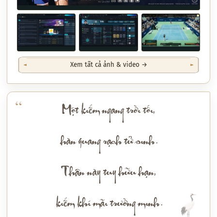
Xem tất cả ảnh & video →
Một kiếm ngang trời tối,
hàn quang rạch tử sinh.
Thân này tuy hữu hạn,
kiếm khí mãi trường minh.