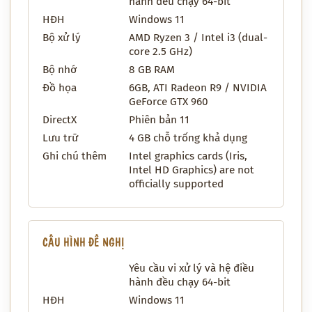
hành đều chạy 64-bit
HĐH
Windows 11
Bộ xử lý
AMD Ryzen 3 / Intel i3 (dual-
core 2.5 GHz)
Bộ nhớ
8 GB RAM
Đồ họa
6GB, ATI Radeon R9 / NVIDIA
GeForce GTX 960
DirectX
Phiên bản 11
Lưu trữ
4 GB chỗ trống khả dụng
Ghi chú thêm
Intel graphics cards (Iris,
Intel HD Graphics) are not
officially supported
CẤU HÌNH ĐỀ NGHỊ
Yêu cầu vi xử lý và hệ điều
hành đều chạy 64-bit
HĐH
Windows 11