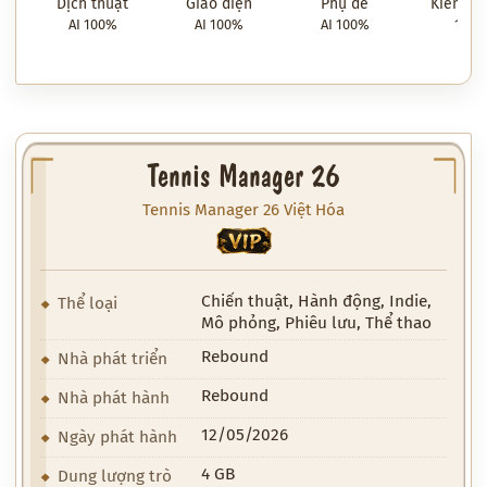
Dịch thuật
Giao diện
Phụ đề
Kiểm tra
AI 100%
AI 100%
AI 100%
100
Tennis Manager 26
Tennis Manager 26 Việt Hóa
VIP
Chiến thuật, Hành động, Indie,
Thể loại
Mô phỏng, Phiêu lưu, Thể thao
Rebound
Nhà phát triển
Rebound
Nhà phát hành
12/05/2026
Ngày phát hành
4 GB
Dung lượng trò