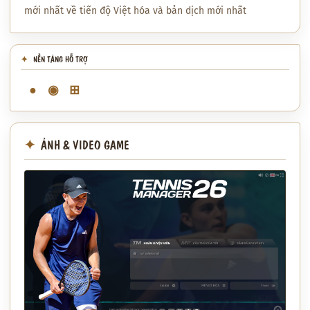
mới nhất về tiến độ Việt hóa và bản dịch mới nhất
NỀN TẢNG HỖ TRỢ
●
◉
⊞
ẢNH & VIDEO GAME