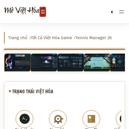
Chuyển
Mê Việt Hóa
◐
đến
phần
nội
dung
Trang chủ
Tất Cả Việt Hóa Game
Tennis Manager 26
‹
›
TRẠNG THÁI VIỆT HÓA
✦