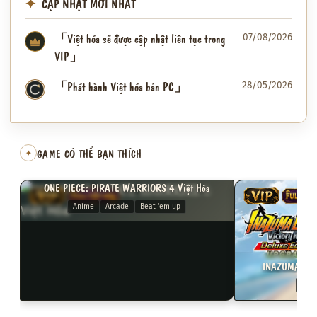
CẬP NHẬT MỚI NHẤT
「Việt hóa sẽ được cập nhật liên tục trong
07/08/2026
VIP」
「Phát hành Việt hóa bản PC」
28/05/2026
✦
GAME CÓ THỂ BẠN THÍCH
✦
ONE PIECE: PIRATE WARRIORS 4 Việt Hóa
VIP
FULL VIỆT HÓA
VIP
FULL VI
Anime
Arcade
Beat 'em up
INAZUMA ELEV
3D