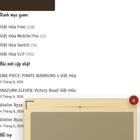
THAM GIA DISCORD
Danh mục game
Việt Hóa Free
(238)
Việt Hóa Mobile/Ps4
(32)
Việt Hóa Switch
(76)
Việt Hóa V.I.P
(593)
Bài mới cập nhật
ONE PIECE: PIRATE WARRIORS 4 Việt Hóa
5 Tháng 8, 2026
INAZUMA ELEVEN: Victory Road Việt Hóa
5 Tháng 8, 2026
×
Atelier Ryza 3: Alchemist of the End & the Secret Key DX Việt Hóa
◆
4 Tháng 8, 2026
Atelier Ryza 2: Lost Legends & the Secret Fairy DX Việt Hóa
4 Tháng 8, 2026
Hỗ trợ