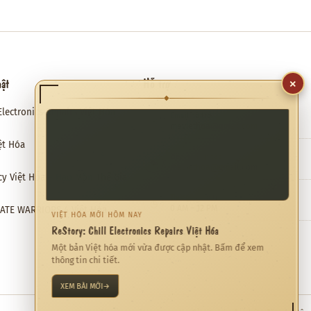
×
hật
Hỗ trợ
◆
Electronics Repairs Việt Hóa
Email hỗ trợ
✉
meviethoa@gmail.com
ệt Hóa
Liên hệ hợp tác
❖
meviethoa@gmail.com
cy Việt Hóa – Hào Môn Thế Gia
Thời gian hỗ trợ
◷
0 AM – 12 PM
RATE WARRIORS 4 Việt Hóa
VIỆT HÓA MỚI HÔM NAY
ReStory: Chill Electronics Repairs Việt Hóa
Một bản Việt hóa mới vừa được cập nhật. Bấm để xem
thông tin chi tiết.
XEM BÀI MỚI
→