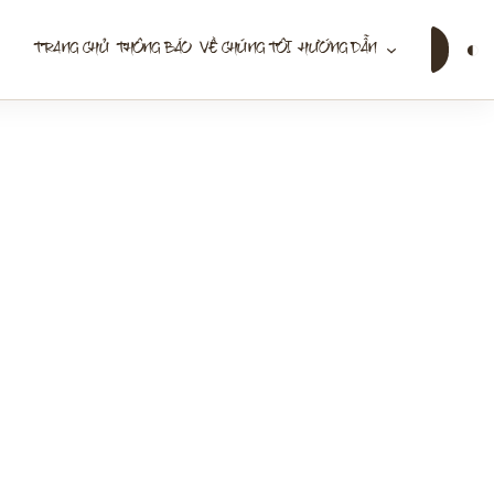
Tìm
◐
TRANG CHỦ
THÔNG BÁO
VỀ CHÚNG TÔI
HƯỚNG DẪN
kiếm