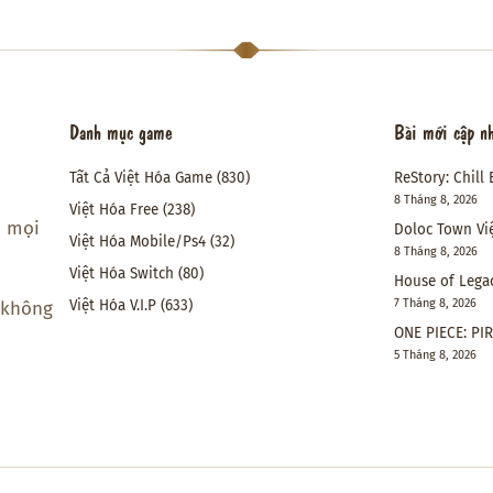
Danh mục game
Bài mới cập n
Tất Cả Việt Hóa Game
(830)
ReStory: Chill 
8 Tháng 8, 2026
Việt Hóa Free
(238)
i mọi
Doloc Town Vi
Việt Hóa Mobile/Ps4
(32)
8 Tháng 8, 2026
Việt Hóa Switch
(80)
House of Lega
Việt Hóa V.I.P
(633)
7 Tháng 8, 2026
 không
ONE PIECE: PI
5 Tháng 8, 2026