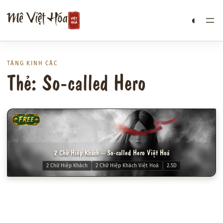
Chuyển
Mê Việt Hóa
◐
đến
phần
nội
dung
TÀNG KINH CÁC
Thẻ: So-called Hero
FREE
2 Chữ Hiệp Khách – So-called Hero Việt Hoá
2 Chữ Hiệp Khách
2 Chữ Hiệp Khách Việt Hoá
2.5D