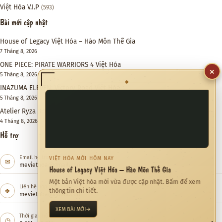
Việt Hóa V.I.P
(593)
Bài mới cập nhật
House of Legacy Việt Hóa – Hào Môn Thế Gia
7 Tháng 8, 2026
ONE PIECE: PIRATE WARRIORS 4 Việt Hóa
×
5 Tháng 8, 2026
◆
INAZUMA ELEVEN: Victory Road Việt Hóa
5 Tháng 8, 2026
Atelier Ryza 3: Alchemist of the End & the Secret Key DX Việt Hóa
4 Tháng 8, 2026
Hỗ trợ
Email hỗ trợ
VIỆT HÓA MỚI HÔM NAY
✉
meviethoa@gmail.com
House of Legacy Việt Hóa – Hào Môn Thế Gia
Một bản Việt hóa mới vừa được cập nhật. Bấm để xem
Liên hệ hợp tác
❖
thông tin chi tiết.
meviethoa@gmail.com
XEM BÀI MỚI
→
Thời gian hỗ trợ
◷