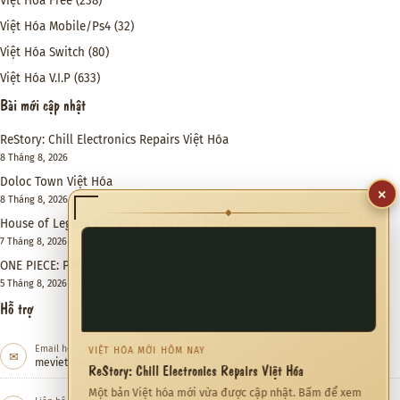
Việt Hóa Free
(238)
Việt Hóa Mobile/Ps4
(32)
Việt Hóa Switch
(80)
Việt Hóa V.I.P
(633)
Bài mới cập nhật
ReStory: Chill Electronics Repairs Việt Hóa
8 Tháng 8, 2026
Doloc Town Việt Hóa
×
8 Tháng 8, 2026
◆
House of Legacy Việt Hóa – Hào Môn Thế Gia
7 Tháng 8, 2026
ONE PIECE: PIRATE WARRIORS 4 Việt Hóa
5 Tháng 8, 2026
Hỗ trợ
Email hỗ trợ
VIỆT HÓA MỚI HÔM NAY
✉
meviethoa@gmail.com
ReStory: Chill Electronics Repairs Việt Hóa
Một bản Việt hóa mới vừa được cập nhật. Bấm để xem