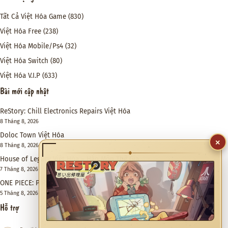
Tất Cả Việt Hóa Game
(830)
Việt Hóa Free
(238)
Việt Hóa Mobile/Ps4
(32)
Việt Hóa Switch
(80)
Việt Hóa V.I.P
(633)
Bài mới cập nhật
ReStory: Chill Electronics Repairs Việt Hóa
8 Tháng 8, 2026
Doloc Town Việt Hóa
8 Tháng 8, 2026
×
House of Legacy Việt Hóa – Hào Môn Thế Gia
◆
7 Tháng 8, 2026
ONE PIECE: PIRATE WARRIORS 4 Việt Hóa
5 Tháng 8, 2026
Hỗ trợ