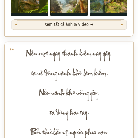
Xem tất cả ảnh & video →
Nếu một ngày thanh kiếm này gãy,
ta sẽ dùng cành khô làm kiếm.
Nếu cành khô cũng gãy,
ta dùng hai tay.
Bởi thứ bảo vệ người phía sau