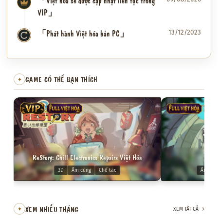
「Việt hóa sẽ được cập nhật liên tục trong
VIP」
「Phát hành Việt hóa bản PC」
13/12/2023
✦
GAME CÓ THỂ BẠN THÍCH
✦
VIP
FULL VIỆT HÓA
FULL VIỆT HÓA
VIP
ReStory: Chill Electronics Repairs Việt Hóa
Dol
3D
Ấm cúng
Chế tác
Ấm cún
XEM NHIỀU THÁNG
✦
XEM TẤT CẢ
→