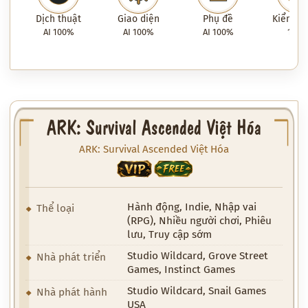
Dịch thuật
Giao diện
Phụ đề
Kiểm tra
AI 100%
AI 100%
AI 100%
100
ARK: Survival Ascended Việt Hóa
ARK: Survival Ascended Việt Hóa
VIP
FREE
Hành động, Indie, Nhập vai
Thể loại
(RPG), Nhiều người chơi, Phiêu
lưu, Truy cập sớm
Studio Wildcard, Grove Street
Nhà phát triển
Games, Instinct Games
Studio Wildcard, Snail Games
Nhà phát hành
USA