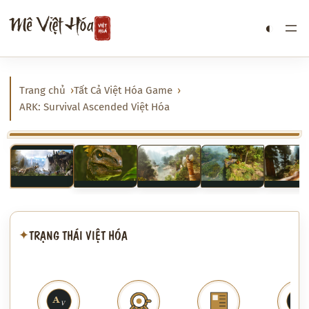
Chuyển
Mê Việt Hóa
◐
đến
phần
nội
dung
Trang chủ
Tất Cả Việt Hóa Game
ARK: Survival Ascended Việt Hóa
‹
›
TRẠNG THÁI VIỆT HÓA
✦