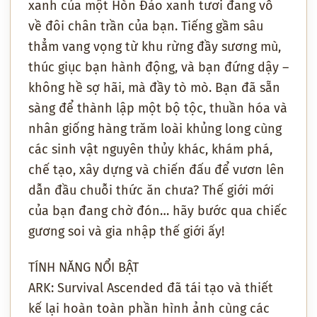
xanh của một Hòn Đảo xanh tươi đang vỗ
về đôi chân trần của bạn. Tiếng gầm sâu
thẳm vang vọng từ khu rừng đầy sương mù,
thúc giục bạn hành động, và bạn đứng dậy –
không hề sợ hãi, mà đầy tò mò. Bạn đã sẵn
sàng để thành lập một bộ tộc, thuần hóa và
nhân giống hàng trăm loài khủng long cùng
các sinh vật nguyên thủy khác, khám phá,
chế tạo, xây dựng và chiến đấu để vươn lên
dẫn đầu chuỗi thức ăn chưa? Thế giới mới
của bạn đang chờ đón… hãy bước qua chiếc
gương soi và gia nhập thế giới ấy!
TÍNH NĂNG NỔI BẬT
ARK: Survival Ascended đã tái tạo và thiết
kế lại hoàn toàn phần hình ảnh cùng các