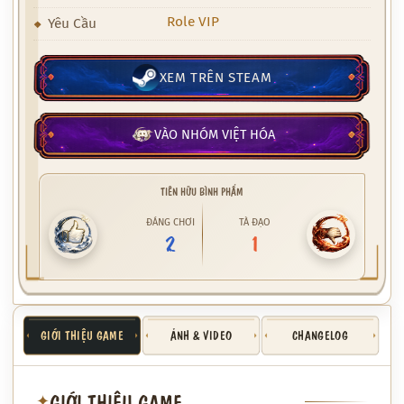
Role VIP
Yêu Cầu
XEM TRÊN STEAM
VÀO NHÓM VIỆT HÓA
TIÊN HỮU BÌNH PHẨM
ĐÁNG CHƠI
TÀ ĐẠO
2
1
GIỚI THIỆU GAME
ẢNH & VIDEO
CHANGELOG
GIỚI THIỆU GAME
✦