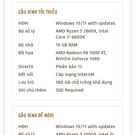
CẤU HÌNH TỐI THIỂU
HĐH
Windows 10/11 with updates
Bộ xử lý
AMD Ryzen 5 2600X, Intel
Core i7-6800K
Bộ nhớ
16 GB RAM
Đồ họa
AMD Radeon RX 5600 XT,
NVIDIA GeForce 1080
DirectX
Phiên bản 12
Kết nối
Cáp mạng Internet
Lưu trữ
180 GB chỗ trống khả dụng
Ghi chú thêm
SSD Required
CẤU HÌNH ĐỀ NGHỊ
HĐH
Windows 10/11 with updates
Bộ xử lý
AMD Ryzen 5 3600X, Intel i5-