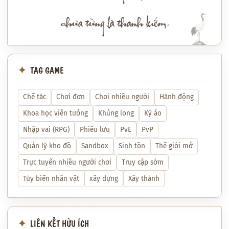
chưa từng là thanh kiếm.
TAG GAME
Chế tác
Chơi đơn
Chơi nhiều người
Hành động
Khoa học viễn tưởng
Khủng long
Kỳ ảo
Nhập vai (RPG)
Phiêu lưu
PvE
PvP
Quản lý kho đồ
Sandbox
Sinh tồn
Thế giới mở
Trực tuyến nhiều người chơi
Truy cập sớm
Tùy biến nhân vật
xây dựng
Xây thành
LIÊN KẾT HỮU ÍCH