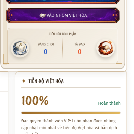
VÀO NHÓM VIỆT HÓA
TIÊN HỮU BÌNH PHẨM
ĐÁNG CHƠI
TÀ ĐẠO
0
0
TIẾN ĐỘ VIỆT HÓA
100%
Hoàn thành
Đặc quyền thành viên VIP: Luôn nhận được những
cập nhật mới nhất về tiến độ Việt hóa và bản dịch