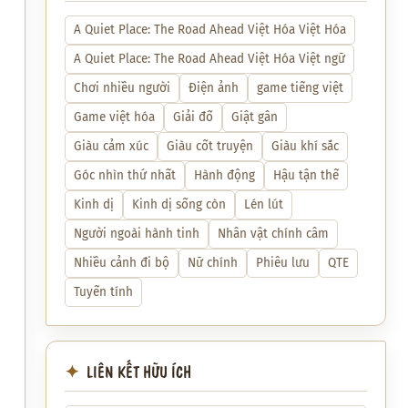
A Quiet Place: The Road Ahead Việt Hóa Việt Hóa
A Quiet Place: The Road Ahead Việt Hóa Việt ngữ
Chơi nhiều người
Điện ảnh
game tiếng việt
Game việt hóa
Giải đố
Giật gân
Giàu cảm xúc
Giàu cốt truyện
Giàu khí sắc
Góc nhìn thứ nhất
Hành động
Hậu tận thế
Kinh dị
Kinh dị sống còn
Lén lút
Người ngoài hành tinh
Nhân vật chính câm
Nhiều cảnh đi bộ
Nữ chính
Phiêu lưu
QTE
Tuyến tính
LIÊN KẾT HỮU ÍCH