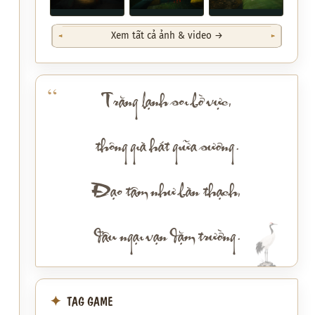
Xem tất cả ảnh & video →
Trăng lạnh soi bờ vực,
thông già hát giữa sương.
Đạo tâm như bàn thạch,
đâu ngại vạn dặm trường.
TAG GAME