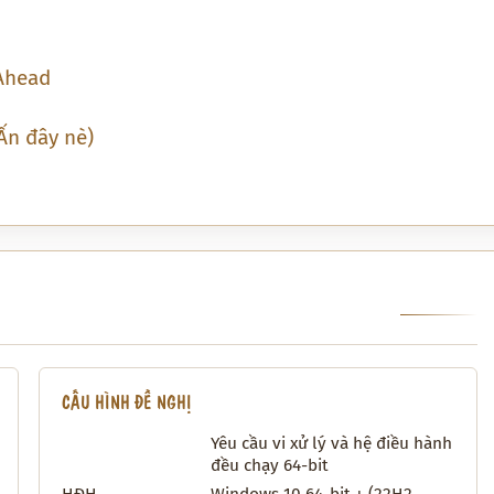
 Ahead
Ấn đây nè)
CẤU HÌNH ĐỀ NGHỊ
Yêu cầu vi xử lý và hệ điều hành
đều chạy 64-bit