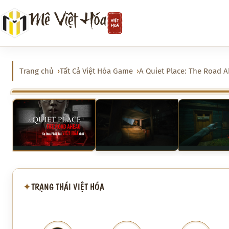
Chuyển
Mê Việt Hóa
đến
phần
nội
dung
Trang chủ
Tất Cả Việt Hóa Game
A Quiet Place: The Road 
‹
TRẠNG THÁI VIỆT HÓA
✦