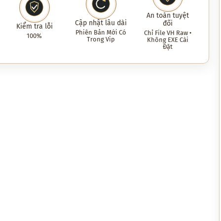
An toàn tuyệt
Cập nhật lâu dài
đối
Kiểm tra lỗi
Phiên Bản Mới Có
Chỉ File VH Raw •
100%
Trong Vip
Không EXE Cài
Đặt