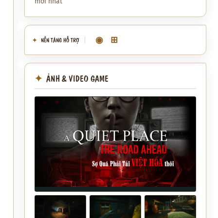
mới nhất
◉
⊞
NỀN TẢNG HỖ TRỢ
ẢNH & VIDEO GAME