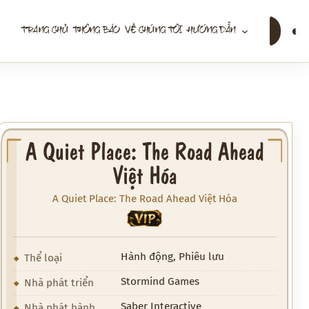
Tìm
◐
TRANG CHỦ
THÔNG BÁO
VỀ CHÚNG TÔI
HƯỚNG DẪN
kiếm
A Quiet Place: The Road Ahead
Việt Hóa
A Quiet Place: The Road Ahead Việt Hóa
VIP
Hành động, Phiêu lưu
Thể loại
Stormind Games
Nhà phát triển
Saber Interactive
Nhà phát hành