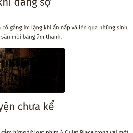
khí đáng sợ
n cố gắng im lặng khi ẩn nấp và lẻn qua những sinh
ỉ săn mồi bằng âm thanh.
yện chưa kể
y cảm hứng từ loạt phim A Quiet Place trong vai một