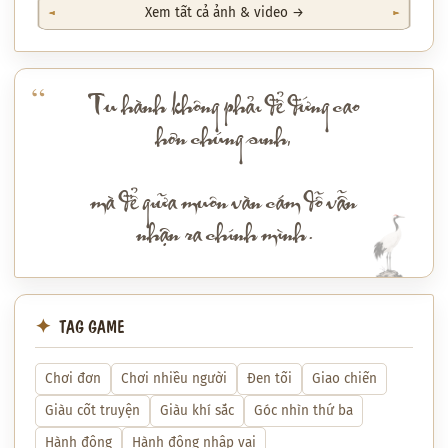
Xem tất cả ảnh & video →
Tu hành không phải để đứng cao
hơn chúng sinh,
mà để giữa muôn vàn cám dỗ vẫn
nhận ra chính mình.
TAG GAME
Chơi đơn
Chơi nhiều người
Đen tối
Giao chiến
Giàu cốt truyện
Giàu khí sắc
Góc nhìn thứ ba
Hành động
Hành động nhập vai