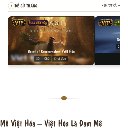
ĐỀ CỬ THÁNG
✦
XEM TẤT CẢ
→
VIP
FULL VIỆT HÓA
VIP
FREE
Quỷ Cố
2D
C
Beast of Reincarnation Việt Hóa
3D
Chó
Chơi đơn
Mê Việt Hóa – Việt Hóa Là Đam Mê