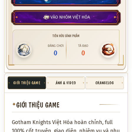
VÀO NHÓM VIỆT HÓA
TIÊN HỮU BÌNH PHẨM
ĐÁNG CHƠI
TÀ ĐẠO
0
0
GIỚI THIỆU GAME
ẢNH & VIDEO
CHANGELOG
GIỚI THIỆU GAME
✦
Gotham Knights Việt Hóa hoàn chỉnh, full
100% cốt truyện, giao diện, nhiệm vụ và phụ