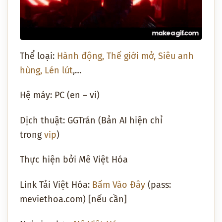
Thể loại:
Hành động
, Thế giới mở
, Siêu anh
hùng
, Lén lút
,…
Hệ máy: PC (en – vi)
Dịch thuật: GGTrán (Bản AI hiện chỉ
trong
vip
)
Thực hiện bởi Mê Việt Hóa
Link Tải Việt Hóa:
Bấm Vào Đây
(pass:
meviethoa.com) [nếu cần]