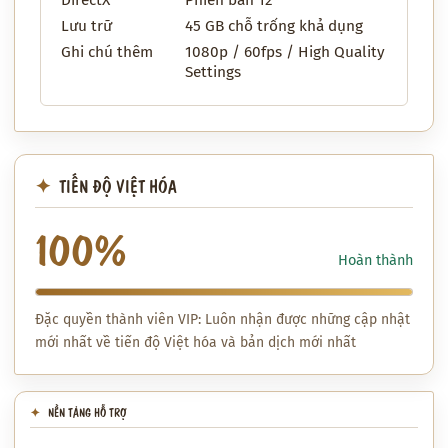
DirectX
Phiên bản 12
Lưu trữ
45 GB chỗ trống khả dụng
Ghi chú thêm
1080p / 60fps / High Quality
Settings
TIẾN ĐỘ VIỆT HÓA
100%
Hoàn thành
Đặc quyền thành viên VIP: Luôn nhận được những cập nhật
mới nhất về tiến độ Việt hóa và bản dịch mới nhất
NỀN TẢNG HỖ TRỢ