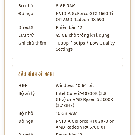
Bộ nhớ
8 GB RAM
Đồ họa
NVIDIA GeForce GTX 1660 Ti
OR AMD Radeon RX 590
DirectX
Phiên bản 12
Lưu trữ
45 GB chỗ trống khả dụng
Ghi chú thêm
1080p / 60fps / Low Quality
Settings
CẤU HÌNH ĐỀ NGHỊ
HĐH
Windows 10 64-bit
Bộ xử lý
Intel Core i7-10700K (3.8
GHz) or AMD Ryzen 5 5600X
(3.7 GHz)
Bộ nhớ
16 GB RAM
Đồ họa
NVIDIA GeForce RTX 2070 or
AMD Radeon RX 5700 XT