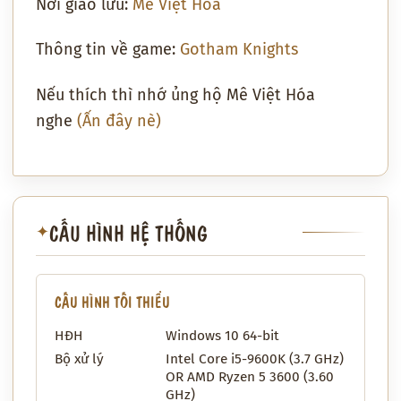
Nơi giao lưu:
Mê Việt Hóa
Thông tin về game:
Gotham Knights
Nếu thích thì nhớ ủng hộ Mê Việt Hóa
nghe
(Ấn đây nè)
CẤU HÌNH HỆ THỐNG
✦
CẤU HÌNH TỐI THIỂU
HĐH
Windows 10 64-bit
Bộ xử lý
Intel Core i5-9600K (3.7 GHz)
OR AMD Ryzen 5 3600 (3.60
GHz)