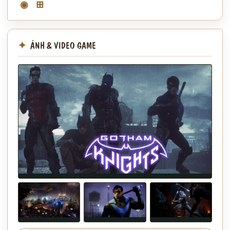
◉
⊞
ẢNH & VIDEO GAME