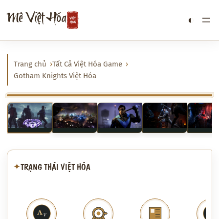
Chuyển
Mê Việt Hóa
◐
đến
phần
nội
dung
Trang chủ
Tất Cả Việt Hóa Game
Gotham Knights Việt Hóa
‹
›
TRẠNG THÁI VIỆT HÓA
✦