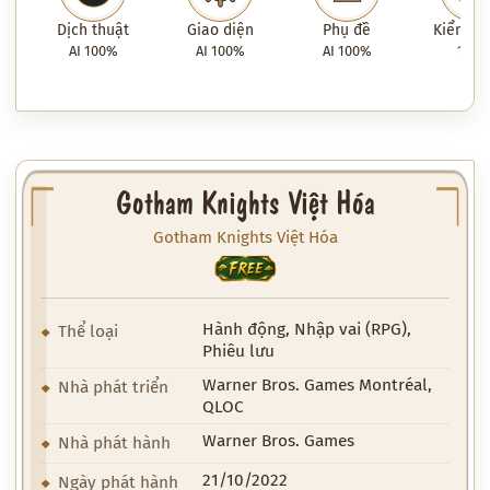
Dịch thuật
Giao diện
Phụ đề
Kiểm tra
AI 100%
AI 100%
AI 100%
100
Gotham Knights Việt Hóa
Gotham Knights Việt Hóa
FREE
Hành động, Nhập vai (RPG),
Thể loại
Phiêu lưu
Warner Bros. Games Montréal,
Nhà phát triển
QLOC
Warner Bros. Games
Nhà phát hành
21/10/2022
Ngày phát hành