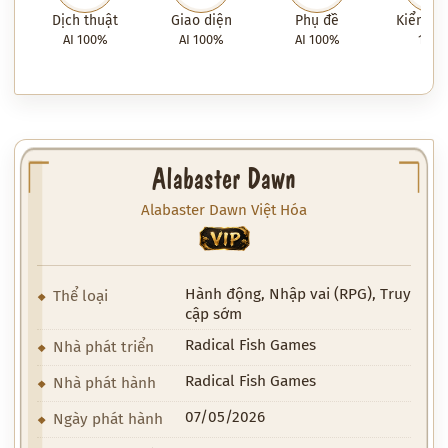
Dịch thuật
Giao diện
Phụ đề
Kiểm tra
AI 100%
AI 100%
AI 100%
100
Alabaster Dawn
Alabaster Dawn Việt Hóa
VIP
Hành động, Nhập vai (RPG), Truy
Thể loại
cập sớm
Radical Fish Games
Nhà phát triển
Radical Fish Games
Nhà phát hành
07/05/2026
Ngày phát hành