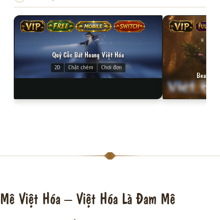
VIP
FREE
MOBILE
SWITCH
VIP
FULL VI
Quỷ Cốc Bát Hoang Việt Hóa
2D
Chặt chém
Chơi đơn
Beast of 
3D
Mê Việt Hóa – Việt Hóa Là Đam Mê