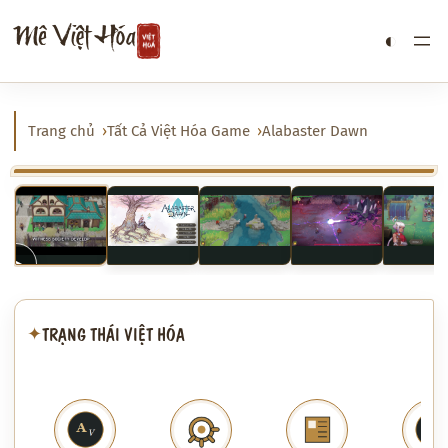
Chuyển
Mê Việt Hóa
◐
đến
phần
nội
dung
Trang chủ
Tất Cả Việt Hóa Game
Alabaster Dawn
‹
›
▶
▶
TRẠNG THÁI VIỆT HÓA
✦
Phát video