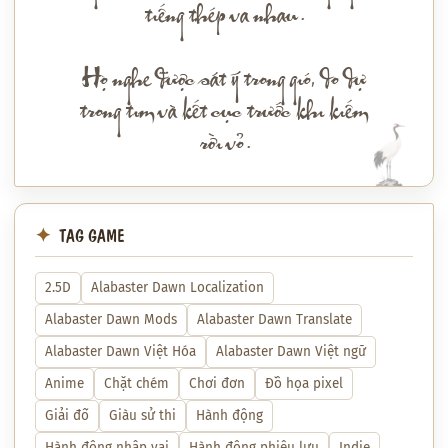
tiếng thép va nhau.
Họ nghe được sát ý trong gió, do dự
trong tim và kết cục trước khi kiếm
rời vỏ.
TAG GAME
2.5D
Alabaster Dawn Localization
Alabaster Dawn Mods
Alabaster Dawn Translate
Alabaster Dawn Việt Hóa
Alabaster Dawn Việt ngữ
Anime
Chặt chém
Chơi đơn
Đồ họa pixel
Giải đố
Giàu sử thi
Hành động
Hành động nhập vai
Hành động phiêu lưu
Indie