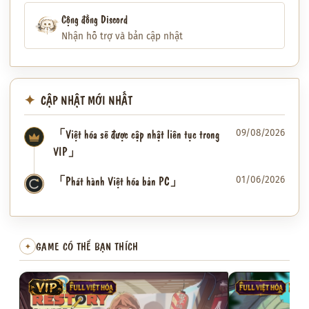
Cộng đồng Discord
Nhận hỗ trợ và bản cập nhật
CẬP NHẬT MỚI NHẤT
「Việt hóa sẽ được cập nhật liên tục trong
09/08/2026
VIP」
「Phát hành Việt hóa bản PC」
01/06/2026
✦
GAME CÓ THỂ BẠN THÍCH
✦
VIP
FULL VIỆT HÓA
FULL VIỆT HÓA
VIP