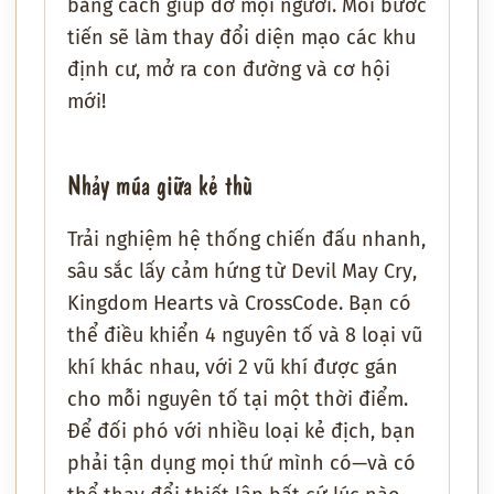
bằng cách giúp đỡ mọi người. Mỗi bước
tiến sẽ làm thay đổi diện mạo các khu
định cư, mở ra con đường và cơ hội
mới!
Nhảy múa giữa kẻ thù
Trải nghiệm hệ thống chiến đấu nhanh,
sâu sắc lấy cảm hứng từ
Devil May Cry
,
Kingdom Hearts
và
CrossCode
. Bạn có
thể điều khiển 4 nguyên tố và 8 loại vũ
khí khác nhau, với 2 vũ khí được gán
cho mỗi nguyên tố tại một thời điểm.
Để đối phó với nhiều loại kẻ địch, bạn
phải tận dụng mọi thứ mình có—và có