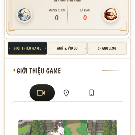
ĐÁNG CHƠI
TÀ ĐẠO
0
0
GIỚI THIỆU GAME
ẢNH & VIDEO
CHANGELOG
GIỚI THIỆU GAME
✦